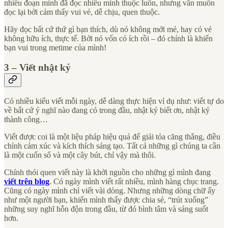
nhiều đoạn mình đã đọc nhiều mình thuộc luôn, nhưng vẫn muốn
đọc lại bởi cảm thấy vui vẻ, dễ chịu, quen thuộc.
Hãy đọc bất cứ thứ gì bạn thích, dù nó không mới mẻ, hay có vẻ
không hữu ích, thực tế. Bởi nó vốn có ích rồi – đó chính là khiến
bạn vui trong metime của mình!
3 – Viết nhật ký
Có nhiều kiểu viết mỗi ngày, dễ dàng thực hiện ví dụ như: viết tự do
về bất cứ ý nghĩ nào đang có trong đầu, nhật ký biết ơn, nhật ký
thành công…
Viết được coi là một liệu pháp hiệu quả để giải tỏa căng thẳng, điều
chỉnh cảm xúc và kích thích sáng tạo. Tất cả những gì chúng ta cần
là một cuốn sổ và một cây bút, chỉ vậy mà thôi.
Chính thói quen viết này là khởi nguồn cho những gì mình đang
viết trên blog
. Có ngày mình viết rất nhiều, mình hàng chục trang.
Cũng có ngày mình chỉ viết vài dòng. Nhưng những dòng chữ ấy
như một người bạn, khiến mình thấy được chia sẻ, “trút xuống”
những suy nghĩ hỗn độn trong đầu, từ đó bình tâm và sáng suốt
hơn.