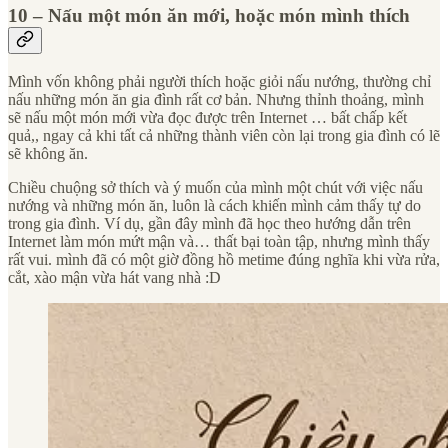
10 – Nấu một món ăn mới, hoặc món mình thích
Mình vốn không phải người thích hoặc giỏi nấu nướng, thường chỉ
nấu những món ăn gia đình rất cơ bản. Nhưng thỉnh thoảng, mình
sẽ nấu một món mới vừa đọc được trên Internet … bất chấp kết
quả,, ngay cả khi tất cả những thành viên còn lại trong gia đình có lẽ
sẽ không ăn.
Chiều chuộng sở thích và ý muốn của mình một chút với việc nấu
nướng và những món ăn, luôn là cách khiến mình cảm thấy tự do
trong gia đình. Ví dụ, gần đây mình đã học theo hướng dẫn trên
Internet làm món mứt mận và… thất bại toàn tập, nhưng mình thấy
rất vui. mình đã có một giờ đồng hồ metime đúng nghĩa khi vừa rửa,
cắt, xào mận vừa hát vang nhà :D