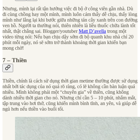
Nhưng, mình lại rất tận hưởng việc đi bộ ở công viên gần nhà. Dù
đi cùng chồng hay một mình, mình luôn cảm thấy dễ chịu, thấy lòng
mình như lắng lại khi bước giữa những tán cây xanh trên con đường
ven hồ. Người ta thường nói, thiên nhiên là liều thuốc chữa lành tốt
nhất, thật chẳng sai. Blogger/youtuber
Matt D’avella
trong một
video từng nói: Nếu bạn chịu dậy sớm đi bộ quanh khu nhà chỉ 20
phút mỗi ngày, nó sẽ sớm trở thành khoảng thời gian khiến bạn
mong chờ!
7 – Thiền
Thiền, chính là cách sử dụng thời gian metime thường được sử dụng
nhất bởi tác dụng của nó quá rõ ràng, có lẽ không cần bàn luận quá
nhiều. Mình không phải một “chuyên gia” về thiền, cũng không
dành nhiều thời gian cho nó. Nhưng chỉ cần 5 – 10 phút, nhắm mắt,
tập trung vào hơi thở, cũng khiến mình bình tĩnh, an yên, và giúp dễ
ngủ hơn nếu thiền vào buổi tối.