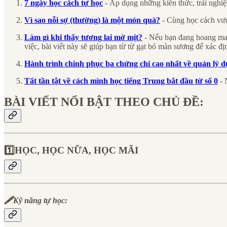
7 ngày học cách tự học
- Áp dụng những kiến thức, trải nghiệ
Vì sao nỗi sợ (thường) là một món quà?
- Cùng học cách vượ
Làm gì khi thấy tương lai mờ mịt?
- Nếu bạn đang hoang man
việc, bài viết này sẽ giúp bạn từ từ gạt bỏ màn sương để xác đ
Hành trình chinh phục ba chứng chỉ cao nhất về quản lý d
Tất tần tật về cách mình học tiếng Trung bắt đầu từ số 0
- 
BÀI VIẾT NỔI BẬT THEO CHỦ ĐỀ:
1️⃣HỌC, HỌC NỮA, HỌC MÃI
🖋Kỹ năng tự học: