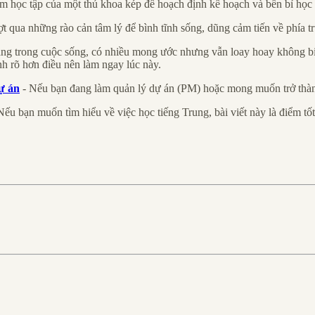
m học tập của một thủ khoa kép để hoạch định kế hoạch và bền bỉ học 
t qua những rào cản tâm lý để bình tĩnh sống, dũng cảm tiến về phía 
g trong cuộc sống, có nhiều mong ước nhưng vẫn loay hoay không biế
ịnh rõ hơn điều nên làm ngay lúc này.
ự án
- Nếu bạn đang làm quản lý dự án (PM) hoặc mong muốn trở thành 
Nếu bạn muốn tìm hiểu về việc học tiếng Trung, bài viết này là điểm tốt