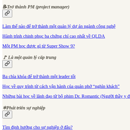
📝Trở thành PM (project manager)
Làm thế nào để trở thành một quản lý dự án ngành công nghệ
Hành trình chinh phục ba chứng chỉ cao nhất về QLDA
Một PM học được gì từ Super Show 9?
🚩 Là một quản lý cấp trung
Ba chìa khóa để trở thành một leader tốt
Học về quy trình từ cách vận hành của quán phở “nghìn khách”
Những bài học về lãnh đạo từ bộ phim Dr. Romantic (Người thầy y đ
⚛️Phát triển sự nghiệp
Tìm định hướng cho sự nghiệp ở đâu?