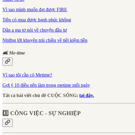
Vì sao mình muốn đạt được FIRE
Tiền có mua được hạnh phúc không
Dân a ma tơ nói về chuyện đầu tư
Những lời khuyên trái chiều về tiết kiệm tiền
🛋 Me-time
Vì sao tôi cần có Metime?
Gợi ý 10 điều nên làm trong metime mỗi ngày
Tất cả bài viết chủ đề CUỘC SỐNG:
tại đây.
3️⃣ CÔNG VIỆC - SỰ NGHIỆP