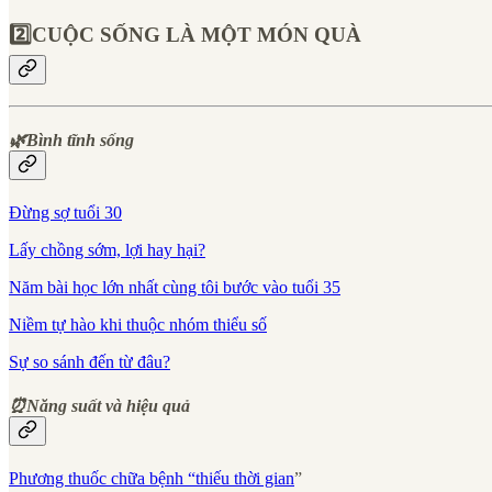
2️⃣CUỘC SỐNG LÀ MỘT MÓN QUÀ
🌿Bình tĩnh sống
Đừng sợ tuổi 30
Lấy chồng sớm, lợi hay hại?
Năm bài học lớn nhất cùng tôi bước vào tuổi 35
Niềm tự hào khi thuộc nhóm thiểu số
Sự so sánh đến từ đâu?
⏰Năng suất và hiệu quả
Phương thuốc chữa bệnh “thiếu thời gian
”