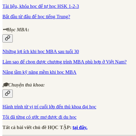
Tài liệu, khóa học để tự học HSK 1-2-3
Bắt đầu từ đâu để học tiếng Trung?
🗝Học MBA
:
Những lợi ích khi học MBA sau tuổi 30
Làm sao để chọn được chương trình MBA phù hợp ở Việt Nam?
Nâng tầm kỹ năng mềm khi học MBA
🎓Chuyện thủ khoa:
Hành trình từ vị trí cuối lớp đến thủ khoa đại học
Tôi đã từng có ước mơ được đi du học
Tất cả bài viết chủ đề HỌC TẬP:
tại đây.