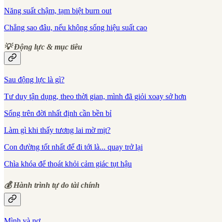
Năng suất chậm, tạm biệt burn out
Chẳng sao đâu, nếu không sống hiệu suất cao
💡 Động lực & mục tiêu
Sau động lực là gì?
Tư duy tận dụng, theo thời gian, mình đã giỏi xoay sở hơn
Sống trên đời nhất định cần bền bỉ
Làm gì khi thấy tương lai mờ mịt?
Con đường tốt nhất để đi tới là... quay trở lại
Chìa khóa để thoát khỏi cảm giác tụt hậu
💰 Hành trình tự do tài chính
Mình và nợ