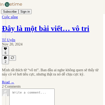
Subscribe
Sign in
Cuộc sống
Đây là một bài viết… vô tri
Tố Uyên
Nov 20, 2024
6
2
Mình rất thích từ “vô tri”. Ban đầu ai nghe không quen sẽ thấy từ
này có vẻ hơi tiêu cực, nhưng thật ra nó dễ chịu cực kỳ.
Read →
2 Comments