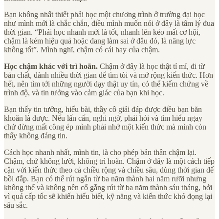
Bạn không nhất thiết phải học một chương trình ở trường đại học
như mình mới là chắc chắn, điều mình muốn nói ở đây là tâm lý đua
thời gian. “Phải học nhanh mới là tốt, nhanh lên kẻo mất cơ hội,
chậm là kém hiệu quả hoặc đang làm sai ở đâu đó, là năng lực
không tốt”. Mình nghĩ, chậm có cái hay của chậm.
Học chậm khác với trì hoãn.
Chậm ở đây là học thật tỉ mỉ, đi từ
bản chất, dành nhiều thời gian để tìm tòi và mở rộng kiến thức. Hơn
hết, nên tìm tới những người dạy thật uy tín, có thể kiểm chứng về
trình độ, và tin tưởng vào cảm giác của bạn khi học.
Bạn thấy tin tưởng, hiểu bài, thầy cô giải đáp được điều bạn băn
khoăn là được. Nếu lấn cấn, nghi ngờ, phải hỏi và tìm hiểu ngay
chứ đừng mất công ép mình phải nhớ một kiến thức mà mình còn
thấy không đáng tin.
Cách học nhanh nhất, mình tin, là cho phép bản thân chậm lại.
Chậm, chứ không lười, không trì hoãn. Chậm ở đây là một cách tiếp
cận với kiến thức theo cả chiều rộng và chiều sâu, dùng thời gian để
bồi đắp. Bạn có thể rút ngắn từ ba năm thành hai năm rưỡi nhưng
không thể và không nên cố gắng rút từ ba năm thành sáu tháng, bởi
vì quá cấp tốc sẽ khiến hiểu biết, kỹ năng và kiến thức khó đọng lại
sâu sắc.