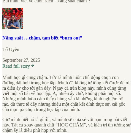
Bài mình viết về cuốn sách “Năng suất chậm”:
Năng suất …chậm, tạm biệt “burn out”
Tố Uyên
·
September 27, 2025
Read full story
Mình học gì cũng chậm. Tức là mình luôn chủ động chọn con
đường dài hơn trong học tập. Mình đã không tự tổng kết được để rút
ra điều ấy cho tới gần đây. Ngay cả trên blog này, mình cũng từng
viết một số bài về học tập. À, nhiều ấy chứ, không phải một số.
Nhưng mình luôn cảm thấy chúng vẫn là những kinh nghiệm rời
rạc, dù thực tế đấy nhưng thiếu một chất kết dính thực sự, cái gốc
của mọi lựa chọn trong học tập của mình.
Giờ mình biết nó là gì rồi, và mình sẽ chia sẻ với bạn trong bài viết
này. Tất cả xoay quanh chữ “HỌC CHẬM”, và kiên trì tin tưởng sự
chậm ấy là điều phù hợp với mình.