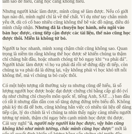
làm sao để hiểu, càng học càng không hiểu.
Nhưng người khác làm được, mình cũng sẽ làm được. Nếu có giới
hạn nào đó, mình nghĩ chỉ là về thể chất. Ví dụ như tay chân mình
yếu ớt, dù có cố bao nhiêu cũng không thể bê vác đồ nặng, điều đó
mình chấp nhận.
Nhưng đã là chuyện học hành, nếu ngồi vào
bàn học được, cùng tiếp cận được các tài liệu, thế nào cũng học
được thôi. Miễn là không từ bỏ.
Người ta học nhanh, mình xong chậm chút cũng không sao. Quan
trọng là niềm tin rằng không thể học được sẽ khiến chúng ta thậm
chí chẳng bắt đầu, hoặc nhanh chóng từ bỏ ngay khi “va phải đá”.
Người khác làm được vì họ va phải đá rồi sẽ đứng dậy đi tiếp, còn
chúng ta va phải đá là dừng lại, vậy không phải vì học khó tới nỗi
không thể, mà vì chúng ta bỏ cuộc thôi.
Có một hiện tượng rất thường xảy ra nhưng cũng dễ hiểu, là số
lượng người học được hoặc đạt được chứng chỉ bằng cấp gì đó (ví
dụ như chứng chỉ chuyên môn quốc tế, tiếng Anh, SAT…) ban đầu
có rất ít nhưng dần dần con số tăng dựng đứng trên biểu đồ. Không
phải kỳ thi đã dễ hơn, cũng không hẳn việc có nhiều tài liệu dễ dàng
tiếp cận, lý do chính là vì chúng ta nhìn thấy ngày càng nhiều người
tương tự mình, thậm chí ngay bên cạnh mình học được thi được.
Cái suy nghĩ “
à, người này người kia học được, vậy hẳn cũng
không khó như mình tưởng, chắc mình cũng học được
” mới là
yếu tố quyết định khiến số lượng bằng cấp chứng chỉ trước đây