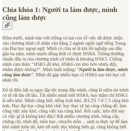
Chìa khóa 1: Người ta làm được, mình
cũng làm được
Hôm trước, mình báo với chồng và hai con về việc đã được nhận
vào chương trình cử nhân văn bằng 2 ngành ngôn ngữ tiếng Trung
của Đại học ngoại ngữ. Mình có chia sẻ là khi tốt nghiệp sau đây
gần ba năm, mình muốn đồng thời có được HSK6. Thông thường
chuẩn đầu ra của chương trình cử nhân là khoảng HSK5. Chồng
mình cảm thán: “
HSK5 đã khó, HSK6 còn khó hơn nhiều đấy,
nhắm được không
?”. Mình buột miệng: “
Người ta làm được, mình
cũng làm được
”. Mình đã gặp nhiều bạn có HSK6 sau khi học cử
nhân rồi.
Đó là điều bật ra ngay lập tức trong đầu mình, cũng là niềm tin mình
có từ rất lâu rất lâu. Tất nhiên mình biết HSK6, hay thậm chí HSK5
là siêu khó. Mình cũng biết, tiếng Anh khó, IELTS 7.0-7.5 càng khó
hơn. Học đại học cũng khó chứ, học thạc sỹ lại càng chẳng dễ, làm
công việc này khó, công việc kia cũng khó. Rốt cuộc, trên đời này
có việc gì là không khó đâu? Rất nhiều chương trình, bằng cấp,
chứng chỉ, trình độ, môn học, chuyên môn… sinh ra thực sự để làm
khó mình luôn đó, khó tới mức đọc không hiểu gì, cũng không biết