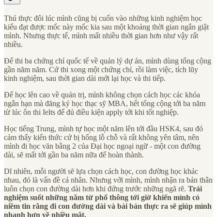
Thú thực đôi lúc mình cũng bị cuốn vào những kinh nghiệm học
kiểu đạt được mốc này mốc kia sau một khoảng thời gian ngắn giật
mình. Nhưng thực tế, mình mất nhiều thời gian hơn như vậy rất
nhiều.
Để thi ba chứng chỉ quốc tế về quản lý dự án, mình dùng tổng cộng
gần năm năm. Cứ thi xong một chứng chỉ, rồi làm việc, tích lũy
kinh nghiệm, sau thời gian dài mới lại học và thi tiếp.
Để học lên cao về quản trị, mình không chọn cách học các khóa
ngắn hạn mà đăng ký học thạc sỹ MBA, hết tổng cộng tới ba năm
từ lúc ôn thi Ielts để đủ điều kiện apply tới khi tốt nghiệp.
Học tiếng Trung, mình tự học một năm lên tới đầu HSK4, sau đó
cảm thấy kiến thức cứ bị hổng lỗ chỗ và rất không yên tâm, nên
mình đi học văn bằng 2 của Đại học ngoại ngữ - một con đường
dài, sẽ mất tới gần ba năm nữa để hoàn thành.
Dĩ nhiên, mỗi người sẽ lựa chọn cách học, con đường học khác
nhau, đó là vấn đề cá nhân. Nhưng với mình, mình nhận ra bản thân
luôn chọn con đường dài hơn khi đứng trước những ngã rẽ.
Trải
nghiệm suốt những năm từ phổ thông tới giờ khiến mình có
niềm tin rằng đi con đường dài và bài bản thực ra sẽ giúp mình
nhanh hơn về nhiều mặt.