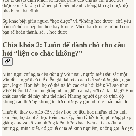
được coi là khó lại trở nên phổ biến nhanh chóng khi đạt được độ
phổ biến nhất định.
Sự khác biệt giữa người “học được” và “không học được” chủ yếu
nằm ở chỗ có tiếp tục học hay không. Miễn bạn không từ bỏ là rồi
bạn sẽ hoàn thành, sẽ… học được.
Chìa khóa 2: Luôn để dành chỗ cho câu
hỏi “liệu có chắc không?”
Mình nghĩ chúng ta đều đồng ý với nhau, người hiểu sâu sắc một
vấn đề là người có thể diễn giải lại một cách hết sức đơn giản, ngắn
gọn, logic. Hơn hết, họ có thể trả lời các câu hỏi kiểu: Vì sao như
vậy? Điểm khác nhau giống nhau giữa cái này với cái kia là gì? Bản
chất của vấn đề này như thế nào? Nhưng người dạy có trình độ
không cao thường không trả lời được gãy gọn những thắc mắc đó.
Thực tế, thầy cô giáo để về dạy học trò tiểu học những phép tính
căn bản, họ đã phải học toán cao cấp, tâm lý lứa tuổi, phương pháp
giảng dạy và vô vàn những kiến thức khác. Nếu chỉ dạy đúng
những gì mình biết, đó gọi là chia sẻ kinh nghiệm, không gọi là dạy.