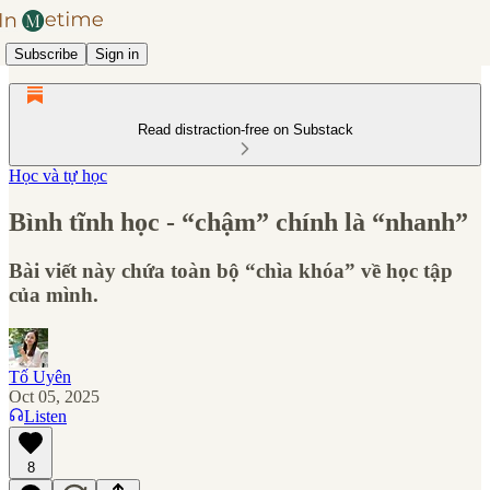
Subscribe
Sign in
Read distraction-free on Substack
Học và tự học
Bình tĩnh học - “chậm” chính là “nhanh”
Bài viết này chứa toàn bộ “chìa khóa” về học tập
của mình.
Tố Uyên
Oct 05, 2025
Listen
8