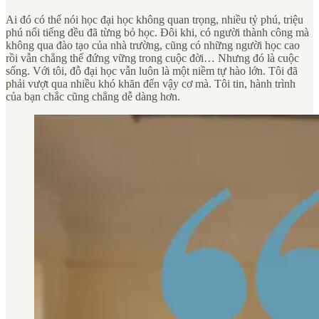
Ai đó có thể nói học đại học không quan trọng, nhiều tỷ phú, triệu
phú nổi tiếng đều đã từng bỏ học. Đôi khi, có người thành công mà
không qua đào tạo của nhà trường, cũng có những người học cao
rồi vẫn chẳng thể đứng vững trong cuộc đời… Nhưng đó là cuộc
sống. Với tôi, đỗ đại học vẫn luôn là một niềm tự hào lớn. Tôi đã
phải vượt qua nhiều khó khăn đến vậy cơ mà. Tôi tin, hành trình
của bạn chắc cũng chẳng dễ dàng hơn.