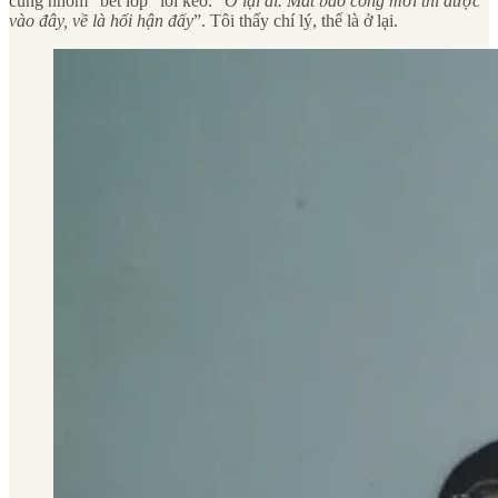
cùng nhóm “bét lớp” lôi kéo. “
Ở lại đi. Mất bao công mới thi được
vào đây, về là hối hận đấy
”. Tôi thấy chí lý, thế là ở lại.