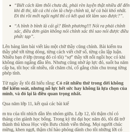
“Biết cách làm thôi chưa đủ, phải rèn luyện thật nhiều để đến
khi đi thi, tất cả chỉ còn là chép chính tả, kể cả bài khó nhất.
Đi thi rồi mới ngồi nghĩ thì có kết quả tốt làm sao được?”.
“A bình b bình là cái gì? Bình phương!!! Nói ra phải chính
xác, điều đơn giản không nói chính xác thì sao nói được điều
phức tạp”.
Lên bảng làm bài viết láu một chữ thầy cũng chỉnh. Bài kiểm tra
thầy phê tới từng dòng, từng cách viết chữ số, từng câu lập luận.
Nhiều bạn ở lớp (trong đó có tôi) “sợ” thầy tới nỗi ngồi học có khi
không dám ngẩng đầu lên. Nhưng cũng nhờ áp lực đó, suốt ba năm
cấp ba, tôi học rất nhiều, rất chăm chỉ, cố gắng chỉn chu trong từng
phép tính.
Từ ngày ấy tôi đã hiểu rằng:
Có rất nhiều thứ trong đời không
thể kiểm soát, nhưng nỗ lực hết sức hay không là lựa chọn của
mình
,
và đó lại là điều quan trọng nhất.
Qua năm lớp 11, kết quả các bài kiể
m tra của tôi nhích dần lên nhóm giữa. Lớp 12, tôi thậm chí có
tháng còn giành học bổng. Trong kỳ thi đại học năm đó, tôi đã trở
thành thủ khoa Học viện Bưu chính viễn thông. Mọi người chúc
mừng, khen ngợi, thậm chí hào phóng dành cho tôi những lời có