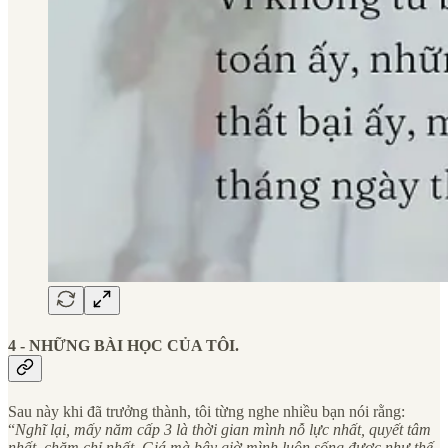
4 - NHỮNG BÀI HỌC CỦA TÔI.
Sau này khi đã trưởng thành, tôi từng nghe nhiều bạn nói rằng:
“
Nghĩ lại, mấy năm cấp 3 là thời gian mình nỗ lực nhất, quyết tâm
nhất, chăm chỉ nhất. Giá mà bây giờ mình luôn sống được như thế