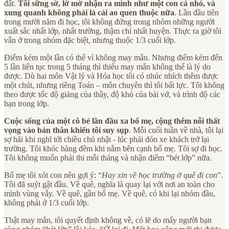
đất.
Tôi sững sờ, lờ mờ nhận ra mình như một con cá nhỏ, và
xung quanh không phải là cái ao quen thuộc nữa
. Lần đầu tiên
trong mười năm đi học, tôi không đứng trong nhóm những người
xuất sắc nhất lớp, nhất trường, thậm chí nhất huyện. Thực ra giờ tôi
vẫn ở trong nhóm đặc biệt, nhưng thuộc 1/3 cuối lớp.
Điểm kém một lần có thể vì không may mắn. Nhưng điểm kém đến
5 lần liên tục trong 5 tháng thì thiếu may mắn không thể là lý do
được. Dù hai môn Vật lý và Hóa học tôi có nhúc nhích thêm được
một chút, nhưng riêng Toán – môn chuyên thì tôi bất lực. Tôi không
theo được tốc độ giảng của thầy, độ khó của bài vở, và trình độ các
bạn trong lớp.
Cuộc sống của một cô bé lần đầu xa bố mẹ, cộng thêm nỗi thất
vọng vào bản thân khiến tôi suy sụp
. Mỗi cuối tuần về nhà, tôi lại
sợ hãi khi nghĩ tới chiều chủ nhật - lúc phải đón xe khách trở lại
trường. Tôi khóc hàng đêm khi nằm bên cạnh bố mẹ. Tôi sợ đi học.
Tôi không muốn phải thi mỗi tháng và nhận điểm “bét lớp” nữa.
Bố mẹ tôi xót con nên gợi ý: “
Hay xin về học trường ở quê đi con
”.
Tôi đã suýt gật đầu. Về quê, nghĩa là quay lại với nơi an toàn cho
mình vùng vẫy. Về quê, gần bố mẹ. Về quê, có khi lại nhóm đầu,
không phải ở 1/3 cuối lớp.
Thật may mắn, tôi quyết định không về, có lẽ do mấy người bạn