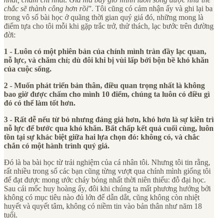
chắc sẽ thành công hơn rồi
”. Tôi cũng có cảm nhận ấy và ghi lại ba
trong vô số bài học ở quãng thời gian quý giá đó, những mong là
điểm tựa cho tôi mỗi khi gặp trắc trở, thử thách, lạc bước trên đường
đời:
1 - Luôn có một phiên bản của chính mình tràn đầy lạc quan,
nỗ lực, và chăm chỉ; dù đôi khi bị vùi lấp bởi bộn bề khó khăn
của cuộc sống.
2 - Muốn phát triển bản thân, điều quan trọng nhất là không
bao giờ được chấm cho mình 10 điểm, chúng ta luôn có điều gì
đó có thể làm tốt hơn.
3 - Rất dễ nếu từ bỏ nhưng đáng giá hơn, khó hơn là sự kiên trì
nỗ lực để bước qua khó khăn. Bất chấp kết quả cuối cùng, luôn
tồn tại sự khác biệt giữa hai lựa chọn đó: không có, và chắc
chắn có một hành trình quý giá.
Đó là ba bài học từ trải nghiệm của cá nhân tôi. Nhưng tôi tin rằng,
rất nhiều trong số các bạn cũng từng vượt qua chính mình giống tôi
để đạt được mong ước cháy bỏng nhất thời niên thiếu: đỗ đại học.
Sau cái mốc huy hoàng ấy, đôi khi chúng ta mất phương hướng bởi
không có mục tiêu nào đủ lớn để dẫn dắt, cũng không còn nhiệt
huyết và quyết tâm, không có niềm tin vào bản thân như năm 18
tuổi.