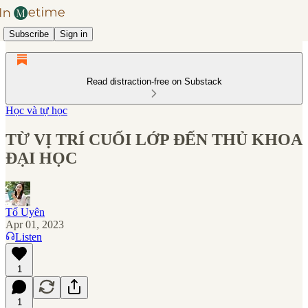
Subscribe
Sign in
Read distraction-free on Substack
Học và tự học
TỪ VỊ TRÍ CUỐI LỚP ĐẾN THỦ KHOA
ĐẠI HỌC
Tố Uyên
Apr 01, 2023
Listen
1
1