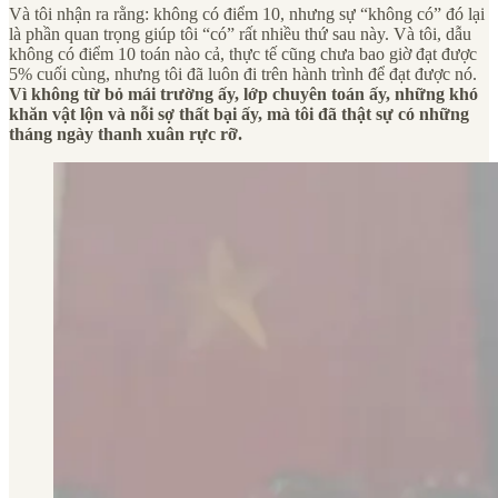
Và tôi nhận ra rằng: không có điểm 10, nhưng sự “không có” đó lại
là phần quan trọng giúp tôi “có” rất nhiều thứ sau này. Và tôi, dẫu
không có điểm 10 toán nào cả, thực tế cũng chưa bao giờ đạt được
5% cuối cùng, nhưng tôi đã luôn đi trên hành trình để đạt được nó.
Vì không từ bỏ mái trường ấy, lớp chuyên toán ấy, những khó
khăn vật lộn và nỗi sợ thất bại ấy, mà
tôi đã thật sự có những
tháng ngày thanh xuân rực rỡ.