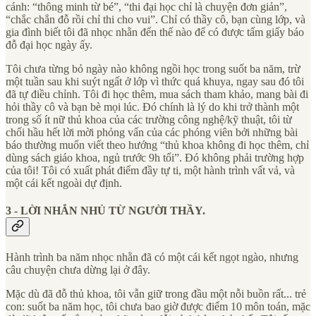
cánh: “thông minh từ bé”, “thi đại học chỉ là chuyện đơn giản”,
“chắc chắn đỗ rồi chỉ thi cho vui”. Chỉ có thầy cô, bạn cùng lớp, và
gia đình biết tôi đã nhọc nhằn đến thế nào để có được tấm giấy báo
đỗ đại học ngày ấy.
Tôi chưa từng bỏ ngày nào không ngồi học trong suốt ba năm, trừ
một tuần sau khi suýt ngất ở lớp vì thức quá khuya, ngay sau đó tôi
đã tự điều chỉnh. Tôi đi học thêm, mua sách tham khảo, mang bài đi
hỏi thầy cô và bạn bè mọi lúc. Đó chính là lý do khi trở thành một
trong số ít nữ thủ khoa của các trường công nghệ/kỹ thuật, tôi từ
chối hầu hết lời mời phỏng vấn của các phóng viên bởi những bài
báo thường muốn viết theo hướng “thủ khoa không đi học thêm, chỉ
dùng sách giáo khoa, ngủ trước 9h tối”. Đó không phải trường hợp
của tôi! Tôi có xuất phát điểm đầy tự ti, một hành trình vất vả, và
một cái kết ngoài dự định.
3 - LỜI NHẮN NHỦ TỪ NGƯỜI THẦY.
Hành trình ba năm nhọc nhằn đã có một cái kết ngọt ngào, nhưng
câu chuyện chưa dừng lại ở đây.
Mặc dù đã đỗ thủ khoa, tôi vẫn giữ trong đầu một nỗi buồn rất... trẻ
con: suốt ba năm học, tôi chưa bao giờ được điểm 10 môn toán, mặc