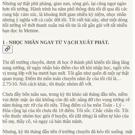
Nhưng sự thật phũ phàng, gian nan, sóng gió, lại cũng ngọt ngào
hơn tôi tưởng. Hành trình ba năm phổ thông đưa tôi đi qua đủ các
cung bậc cảm xúc, là khoảng thời gian nhiều kỷ niệm, nhọc nhằn
nhưng ý nghĩa với cả cuộc đời tôi. Tôi viết bài này, như một dòng
hồi tưởng về thời thanh xuân mà tôi tin là rất gần gũi với rất nhiều
bạn đọc In Metime.
1 - NHỌC NHẰN NGAY TỪ VẠCH XUẤT PHÁT.
Thi đỗ trường chuyên, được đi học ở thành phố khiến tôi lâng lâng
sung sướng, từ ngày nhận báo điểm cho tới khi nhập học, ngồi yên
vị trong lớp với ba mươi bạn mới. Tôi gần như quên đi một sự thật
quan trọng: Điểm thi môn toán chuyên năm ấy của tôi chỉ là…
2.75/10. Nói cách khác, tôi thuộc nhóm đỗ vớt.
Chưa đầy bốn tuần sau, trong kỳ thi khảo sát tháng đầu tiên, niềm
vui được mặc áo dài không còn đủ sức nâng đỡ cho vọng tưởng về
năm tháng rực rỡ của tôi nữa. Tổng điểm cả ba môn Toán - Lý -
Hóa cộng lại của tôi chưa đủ 10 điểm. Tôi sốc. Chắc chắn rồi. Tôi
vốn thuộc nhóm học giỏi ở huyện, tôi (đã từng) là niềm tự hào của
bố mẹ, thầy cô, và ngay cả bản thân mình.
Nhưng, kỳ thi tháng đầu tiên ở trường chuyên đã kéo tôi xuống mặt