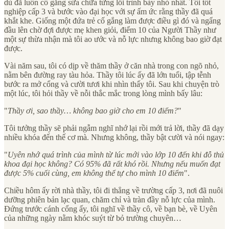
dù đã luôn cố gắng sửa chữa từng lỗi trình bày nhỏ nhất. Tôi tốt
nghiệp cấp 3 và bước vào đại học với sự ấm ức rằng thầy đã quá
khắt khe. Giống một đứa trẻ cố gắng làm được điều gì đó và ngẩng
đầu lên chờ đợi được mẹ khen giỏi, điểm 10 của Người Thầy như
một sự thừa nhận mà tôi ao ước và nỗ lực nhưng không bao giờ đạt
được.
Vài năm sau, tôi có dịp về thăm thầy ở căn nhà trong con ngõ nhỏ,
nằm bên đường ray tàu hỏa. Thầy tôi lúc ấy đã lớn tuổi, tập tễnh
bước ra mở cổng và cười tươi khi nhìn thấy tôi. Sau khi chuyện trò
một lúc, tôi hỏi thầy về nỗi thắc mắc trong lòng mình bấy lâu:
"
Thầy ơi, sao thầy… không bao giờ cho em 10 điểm?
"
Tôi tưởng thầy sẽ phải ngẫm nghĩ nhớ lại rồi mới trả lời, thầy đã dạy
nhiều khóa đến thế cơ mà. Nhưng không, thầy bật cười và nói ngay:
"
Uyên nhớ quá trình của mình từ lúc mới vào lớp 10 đến khi đỗ thủ
khoa đại học không? Có 95% đã rất khó rồi. Nhưng nếu muốn đạt
được 5% cuối cùng, em không thể tự cho mình 10 điểm
".
Chiều hôm ấy rời nhà thầy, tôi đi thẳng về trường cấp 3, nơi đã nuôi
dưỡng phiên bản lạc quan, chăm chỉ và tràn đầy nỗ lực của mình.
Đứng trước cánh cổng ấy, tôi nghĩ về thầy cô, về bạn bè, về Uyên
của những ngày nằm khóc suýt từ bỏ trường chuyên…