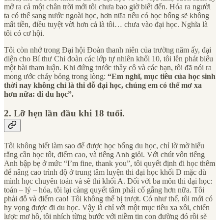
mở ra cả một chân trời mới tôi chưa bao giờ biết đến. Hóa ra người
ta có thể sang nước ngoài học, hơn nữa nếu có học bổng sẽ không
mất tiền, điều tuyệt vời hơn cả là tôi… chưa vào đại học. Nghĩa là
tôi có cơ hội.
Tôi còn nhớ trong Đại hội Đoàn thanh niên của trường năm ấy, đại
diện cho Bí thư Chi đoàn các lớp tự nhiên khối 10, tôi lên phát biểu
một bài tham luận. Khi đứng trước thầy cô và các bạn, tôi đã nói ra
mong ước cháy bỏng trong lòng:
“Em nghĩ, mục tiêu của học sinh
thời nay không chỉ là thi đỗ đại học, chúng em có thể mơ xa
hơn nữa: đi du học”.
2. Lỡ hẹn lần đầu khi 18 tuổi.
Tôi không biết làm sao để được học bổng du học, chỉ lờ mờ hiểu
rằng cần học tốt, điểm cao, và tiếng Anh giỏi. Với chút vốn tiếng
Anh bập bẹ ở mức “I’m fine, thank you”, tôi quyết định đi học thêm
để nâng cao trình độ ở trung tâm luyện thi đại học khối D mặc dù
mình học chuyên toán và sẽ thi khối A. Đối với ba môn thi đại học:
toán – lý – hóa, tôi lại càng quyết tâm phải cố gắng hơn nữa. Tôi
phải đỗ và điểm cao! Tôi không thể bị trượt. Có như thế, tôi mới có
hy vọng được đi du học. Vậy là chỉ với một mục tiêu xa xôi, chiến
lược mơ hồ, tôi nhích từng bước với niềm tin con đường đó rồi sẽ