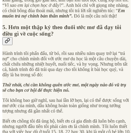
“
Vì sao em lại chọn học ở đây
?”. Anh hỏi chỉ với giọng nhẹ nhàng,
có chút bông đùa thoải mái, nhưng tôi trả lời rất nghiêm túc: “
Em
muốn trả nợ chính bản thân mình”.
Đó là một câu nói thật!
5. Hơn một thập kỷ theo đuổi ước mơ đã dạy tôi
điều gì về cuộc sống?
Hành trình tôi phấn đấu, từ bỏ, rồi sau nhiều năm quay trở lại “trả
nợ” cho chính mình đối với ước mơ du học là một câu chuyện dài,
chất chứa những nhiệt huyết, nuối tiếc, và hy vọng. Nhưng trên tất
cả, hành trình đó đã trải qua dạy cho tôi không ít bài học quý, và
đây là ba trong số đó:
Thứ nhất, chỉ cần không quên ước mơ, một ngày nào đó vũ trụ
sẽ cho bạn cơ hội để thực hiện nó.
Tôi không bao giờ nghĩ, sau hai lần lỡ hẹn, lại có thể được sống với
mơ ước của mình, dẫu không hoàn toàn giống như trong tưởng
tượng nhưng đã gần nhất có thể.
Biết ơn chồng tôi đã ủng hộ, biết ơn cả gia đình đã luôn bên cạnh,
nhưng người đầu tiên tôi phải cảm ơn là chính mình. Tôi luôn thiết
tha với việc học dù ở tuổi 15, 18, 22 hay 30, khi là một cô bé lớp 10,