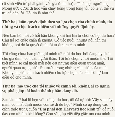
cô sinh viên trẻ phải gánh vác gia đình, hoặc đã là một người mẹ.
Mong ước được đi học vẫn cháy bỏng trong lòng tôi, có lẽ vì thế vũ
trụ đã đáp lời. Tôi tin là như thế.
Thứ hai, luôn quyết định theo sự lựa chọn của chính mình, tin
tưởng và chịu trách nhiệm với những quyết định ấy.
Nếu bạn hỏi, tôi có hối hận không khi hai lần từ chối cơ hội du học?
Câu trả lời chắc chắn là không. Có tiếc nuối, nhưng hối hận thì
không, bởi đó là quyết định tôi tự đưa ra cho mình.
Tôi cũng chưa bao giờ nghĩ mình từ chối du học bởi đang hy sinh
cho gia đình, con cái, người thân. Tôi lựa chọn vì tôi muốn thế. Tôi
biết mình sẽ chỉ thoải mái nếu đặt những điều quan trọng nhất,
người quan trọng nhất lên trước trong những cân nhắc của mình.
Không ai phải chịu trách nhiệm cho lựa chọn của tôi. Tôi tự làm
điều đó cho mình.
Thứ ba, mơ ước của tôi thuộc về chính tôi, không ai có nghĩa
vụ phải giúp tôi hoàn thành phần dang dở.
Sau lần thứ hai lỡ hẹn với cơ hội du học, tôi đã tự hỏi: Vậy sau này
mình có nhất định muốn con sẽ đi du học? Mình có áp dụng các
cách thức trong cuốn “
Em phải đến Harvard học kinh tế
” để nuôi
dạy con từ tấm bé không? Con sẽ giúp viết tiếp giấc mơ của mình