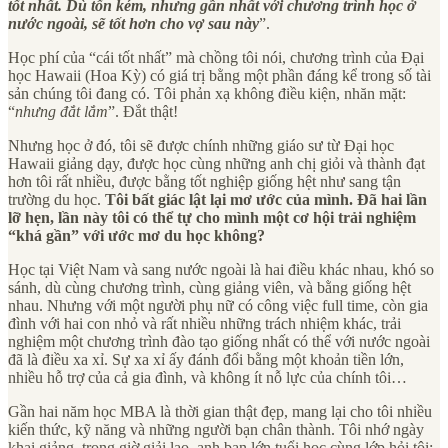
tốt nhất. Dù tốn kém, nhưng gần nhất với chương trình học ở
nước ngoài, sẽ tốt hơn cho vợ sau này
”.
Học phí của “cái tốt nhất” mà chồng tôi nói, chương trình của Đại
học Hawaii (Hoa Kỳ) có giá trị bằng một phần đáng kể trong số tài
sản chúng tôi đang có. Tôi phản xạ không điều kiện, nhăn mặt:
“
nhưng đắt lắm
”. Đắt thật!
Nhưng học ở đó, tôi sẽ được chính những giáo sư từ Đại học
Hawaii giảng dạy, được học cùng những anh chị giỏi và thành đạt
hơn tôi rất nhiều, được bằng tốt nghiệp giống hệt như sang tận
trường du học.
Tôi bất giác lật lại mơ ước của mình. Đã hai lần
lỡ hẹn, lần này tôi có thể tự cho mình một cơ hội trải nghiệm
“khá gần” với ước mơ du học không?
Học tại Việt Nam và sang nước ngoài là hai điều khác nhau, khó so
sánh, dù cùng chương trình, cùng giảng viên, và bằng giống hệt
nhau. Nhưng với một người phụ nữ có công việc full time, còn gia
đình với hai con nhỏ và rất nhiều những trách nhiệm khác, trải
nghiệm một chương trình đào tạo giống nhất có thể với nước ngoài
đã là điều xa xỉ. Sự xa xỉ ấy đánh đổi bằng một khoản tiền lớn,
nhiều hỗ trợ của cả gia đình, và không ít nỗ lực của chính tôi…
Gần hai năm học MBA là thời gian thật đẹp, mang lại cho tôi nhiều
kiến thức, kỹ năng và những người bạn chân thành. Tôi nhớ ngày
khai giảng, trong giờ giải lao, anh bạn lớn tuổi học cùng lớp hỏi tôi: