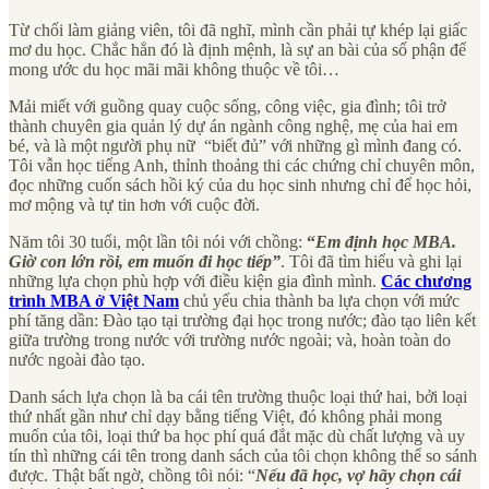
Từ chối làm giảng viên, tôi đã nghĩ, mình cần phải tự khép lại giấc
mơ du học. Chắc hẳn đó là định mệnh, là sự an bài của số phận để
mong ước du học mãi mãi không thuộc về tôi…
Mải miết với guồng quay cuộc sống, công việc, gia đình; tôi trở
thành chuyên gia quản lý dự án ngành công nghệ, mẹ của hai em
bé, và là một người phụ nữ “biết đủ” với những gì mình đang có.
Tôi vẫn học tiếng Anh, thỉnh thoảng thi các chứng chỉ chuyên môn,
đọc những cuốn sách hồi ký của du học sinh nhưng chỉ để học hỏi,
mơ mộng và tự tin hơn với cuộc đời.
Năm tôi 30 tuổi, một lần tôi nói với chồng:
“
Em định học MBA.
Giờ con lớn rồi, em muốn đi học tiếp”
. Tôi đã tìm hiểu và ghi lại
những lựa chọn phù hợp với điều kiện gia đình mình.
Các chương
trình MBA ở Việt Nam
chủ yếu chia thành ba lựa chọn với mức
phí tăng dần: Đào tạo tại trường đại học trong nước; đào tạo liên kết
giữa trường trong nước với trường nước ngoài; và, hoàn toàn do
nước ngoài đào tạo.
Danh sách lựa chọn là ba cái tên trường thuộc loại thứ hai, bởi loại
thứ nhất gần như chỉ dạy bằng tiếng Việt, đó không phải mong
muốn của tôi, loại thứ ba học phí quá đắt mặc dù chất lượng và uy
tín thì những cái tên trong danh sách của tôi chọn không thể so sánh
được. Thật bất ngờ, chồng tôi nói: “
Nếu đã học, vợ hãy chọn cái