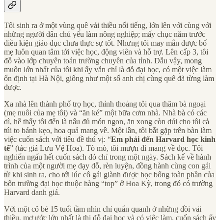
Tôi sinh ra ở một vùng quê vải thiều nổi tiếng, lớn lên với cùng với
những người dân chủ yếu làm nông nghiệp; mấy chục năm trước
điều kiện giáo dục chưa thực sự tốt. Nhưng tôi may mắn được bố
mẹ luôn quan tâm tới việc học, động viên và hỗ trợ. Lên cấp 3, tôi
đỗ vào lớp chuyên toán trường chuyên của tỉnh. Dẫu vậy, mong
muốn lớn nhất của tôi khi ấy vẫn chỉ là đỗ đại học, có một việc làm
ổn định tại Hà Nội, giống như một số anh chị cùng quê đã từng làm
được.
Xa nhà lên thành phố trọ học, thỉnh thoảng tôi qua thăm bà ngoại
(mẹ nuôi của mẹ tôi) và “ăn ké” một bữa cơm nhà. Nhà bà có các
dì, hễ thấy tôi đến là nấu đủ món ngon, ăn xong còn dúi cho tôi cả
túi to bánh kẹo, hoa quả mang về. Một lần, tôi bắt gặp trên bàn làm
việc cuốn sách với tiêu đề thú vị: “
Em phải đến Harvard học kinh
tế
” (tác giả Lưu Vệ Hoa). Tò mò, tôi mượn dì mang về đọc. Tôi
nghiến ngấu hết cuốn sách đó chỉ trong một ngày. Sách kể về hành
trình của một người mẹ dạy dỗ, rèn luyện, đồng hành cùng con gái
từ khi sinh ra, cho tới lúc cô gái giành được học bổng toàn phần của
bốn trường đại học thuộc hàng “top” ở Hoa Kỳ, trong đó có trường
Harvard danh giá.
Với một cô bé 15 tuổi tầm nhìn chỉ quẩn quanh ở những đồi vải
thiều, mơ ước lớn nhất là thi đỗ đại học và có việc làm, cuốn sách ấy