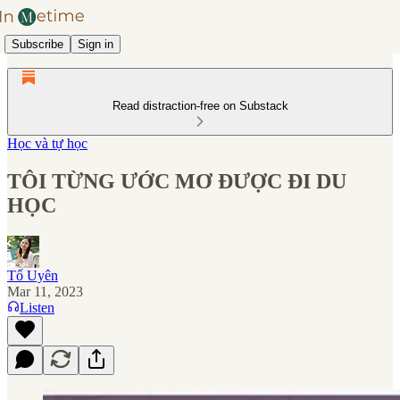
Subscribe
Sign in
Read distraction-free on Substack
Học và tự học
TÔI TỪNG ƯỚC MƠ ĐƯỢC ĐI DU
HỌC
Tố Uyên
Mar 11, 2023
Listen