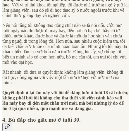
học.
Với vị trí thủ khoa tốt nghiệp, tôi được nhà trường ngỏ ý giữ lại
làm giảng viên, sau đó sẽ đi học thạc sỹ ở nước ngoài trước khi về
chính thức giảng dạy và nghiên cứu.
Nếu nói rằng tôi không dao động chút nào sẽ là nói dối. Ước mơ
một ngày nào đó được đi máy bay, đến nơi có bạn bè thầy cô từ
nhiều nước khác, được học và được là một du học sinh vẫn chưa
từng nguội đi trong lòng tôi. Hơn nữa, sau nhiều cuộc kiểm tra, tôi
đã biết chắc sức khỏe của mình hoàn toàn ổn. Nhưng tôi lúc này đã
khác nhiều lắm so với bốn năm trước. Đúng lúc ấy, vợ chồng tôi
biết tin mình sắp có con; hơn nữa, bố mẹ cần tôi, em trai tôi chỉ vừa
mới vào đại học.
Rất nhanh, tôi đưa ra quyết định: không làm giảng viên, không đi
du học, đồng nghĩa với việc một lần nữa lỡ hẹn với ước mơ của
mình…
Quyết định ở lại lần này với tôi dễ dàng hơn ở tuổi 18 rất nhiều;
không phải bởi tôi không còn tha thiết với viễn cảnh kéo vali
lên máy bay đi đến một chân trời mới, mà bởi những lý do để
tôi ở lại quá nhiều, quá mạnh mẽ và đáng giá.
4. Bù đắp cho giấc mơ ở tuổi 30
.