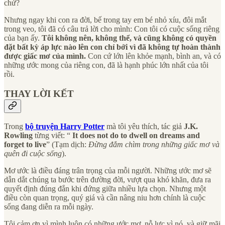
chứ?
Nhưng ngay khi con ra đời, bế trong tay em bé nhỏ xíu, đôi mắt
trong veo, tôi đã có câu trả lời cho mình: Con tôi có cuộc sống riêng
của bạn ấy.
Tôi không nên, không thể, và cũng không có quyền
đặt bất kỳ áp lực nào lên con chỉ bởi vì đã không tự hoàn thành
được giấc mơ của mình.
Con cứ lớn lên khỏe mạnh, bình an, và có
những ước mong của riêng con, đã là hạnh phúc lớn nhất của tôi
rồi.
THAY LỜI KẾT
Trong
bộ truyện Harry Potter
mà tôi yêu thích, tác giả
J.K.
Rowling
từng viết: “
It does not do to dwell on dreams and
forget to live
” (Tạm dịch:
Đừng đắm chìm trong những giấc mơ và
quên đi cuộc sống
).
Mơ ước là điều đáng trân trọng của mỗi người. Những ước mơ sẽ
dẫn dắt chúng ta bước trên đường đời, vượt qua khó khăn, đưa ra
quyết định đúng đắn khi đứng giữa nhiều lựa chọn. Nhưng một
điều còn quan trọng, quý giá và cần nâng niu hơn chính là cuộc
sống đang diễn ra mỗi ngày.
Tôi cảm ơn vì mình luôn có những ước mơ, nỗ lực vì nó, và giữ mãi