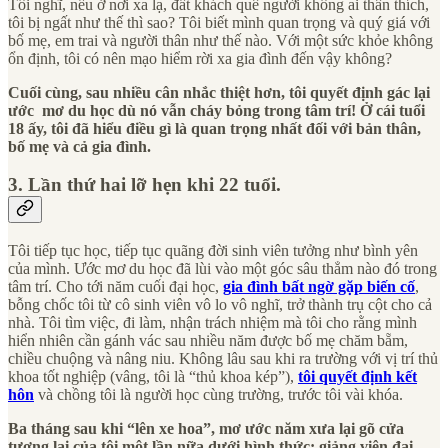
Tôi nghĩ, nếu ở nơi xa lạ, đất khách quê người không ai thân thích,
tôi bị ngất như thế thì sao? Tôi biết mình quan trọng và quý giá với
bố mẹ, em trai và người thân như thế nào. Với một sức khỏe không
ổn định, tôi có nên mạo hiểm rời xa gia đình đến vậy không?
Cuối cùng, sau nhiều cân nhắc thiệt hơn, tôi quyết định gác lại
ước mơ du học dù nó vẫn cháy bỏng trong tâm trí! Ở cái tuổi
18 ấy, tôi đã hiểu điều gì là quan trọng nhất đối với bản thân,
bố mẹ và cả gia đình.
3. Lần thứ hai lỡ hẹn khi 22 tuổi.
Tôi tiếp tục học, tiếp tục quãng đời sinh viên tưởng như bình yên
của mình. Ước mơ du học đã lùi vào một góc sâu thẳm nào đó trong
tâm trí. Cho tới năm cuối đại học,
gia đình bất ngờ gặp biến cố
,
bỗng chốc tôi từ cô sinh viên vô lo vô nghĩ, trở thành trụ cột cho cả
nhà. Tôi tìm việc, đi làm, nhận trách nhiệm mà tôi cho rằng mình
hiển nhiên cần gánh vác sau nhiều năm được bố mẹ chăm bẵm,
chiều chuộng và nâng niu. Không lâu sau khi ra trường với vị trí thủ
khoa tốt nghiệp (vâng, tôi là “thủ khoa kép”),
tôi quyết định kết
hôn
và chồng tôi là người học cùng trường, trước tôi vài khóa.
Ba tháng sau khi “lên xe hoa”, mơ ước năm xưa lại gõ cửa
tương lai của tôi một lần nữa dưới hình thức: giảng viên đại