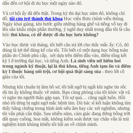
dẫn đến cơ hội đi du học một ngày nào đó.
Và cơ hội ấy đã đến thật. Trong kỳ thi đại học năm đó, không chỉ
đỗ,
tôi còn trở thành thủ khoa
Học viện Bưu chính viễn thông.
Ngày khai giảng, khi bước giữa những hàng ghế và tiếng vỗ tay đi
lên sân khấu nhận phần thưởng, ý nghĩ duy nhất trong đầu tôi là câu
hỏi:
thủ khoa, có dễ được đi du học hơn không?
Vào học được vài tháng, tôi biết câu trả lời cho thắc mắc ấy: Có, đó
đúng là lợi thế đáng kể của tôi. Tôi biết có một dạng học bổng toàn
phần do Chính phủ cấp, xét dựa trên điểm đầu vào, điểm tổng kết
kỳ I ở trường đại học, và tiếng Anh.
Là sinh viên nữ hiếm hoi
trong ngành kỹ thuật, lại là thủ khoa, tiếng Anh tạm ổn và điểm
kỳ I thuộc hàng nổi trội, cơ hội quả thật sáng sủa
- theo lời cô
giáo của tôi.
Nhưng khi chuẩn bị làm hồ sơ, tôi bất ngờ bị ngất khi nghe tin sốc
dù tin ấy không thuộc về mình. Bạn cùng phòng của tôi khóc vật vã
vì nghe tin người thân gặp nạn. Tôi sợ quá… cũng ngất luôn. Hồi
nhỏ tôi từng bị nghi ngờ mắc bệnh tim. Dù bác sĩ kết luận không tìm
thấy bằng chứng trong hình ảnh siêu âm hay các xét nghiệm, nhưng
tôi vẫn phải cẩn thận. Sau nhiều năm, cảm giác đang đứng bỗng trời
đất quay cuồng, hoa mắt, không kiểm soát được tay chân vẫn là trải
nghiệm kinh khủng khiến tôi bất an về chính mình.