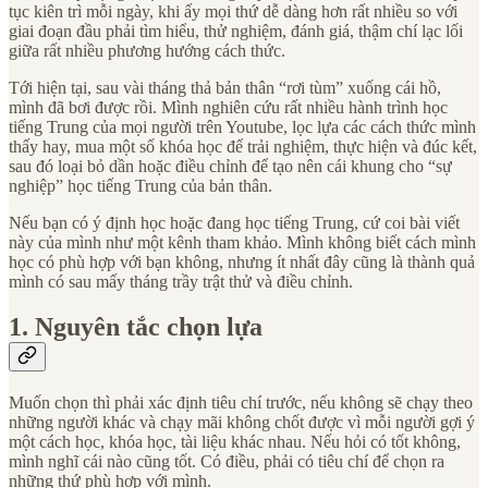
tục kiên trì mỗi ngày, khi ấy mọi thứ dễ dàng hơn rất nhiều so với
giai đoạn đầu phải tìm hiểu, thử nghiệm, đánh giá, thậm chí lạc lối
giữa rất nhiều phương hướng cách thức.
Tới hiện tại, sau vài tháng thả bản thân “rơi tùm” xuống cái hồ,
mình đã bơi được rồi. Mình nghiên cứu rất nhiều hành trình học
tiếng Trung của mọi người trên Youtube, lọc lựa các cách thức mình
thấy hay, mua một số khóa học để trải nghiệm, thực hiện và đúc kết,
sau đó loại bỏ dần hoặc điều chỉnh để tạo nên cái khung cho “sự
nghiệp” học tiếng Trung của bản thân.
Nếu bạn có ý định học hoặc đang học tiếng Trung, cứ coi bài viết
này của mình như một kênh tham khảo. Mình không biết cách mình
học có phù hợp với bạn không, nhưng ít nhất đây cũng là thành quả
mình có sau mấy tháng trầy trật thử và điều chỉnh.
1. Nguyên tắc chọn lựa
Muốn chọn thì phải xác định tiêu chí trước, nếu không sẽ chạy theo
những người khác và chạy mãi không chốt được vì mỗi người gợi ý
một cách học, khóa học, tài liệu khác nhau. Nếu hỏi có tốt không,
mình nghĩ cái nào cũng tốt. Có điều, phải có tiêu chí để chọn ra
những thứ phù hợp với mình.