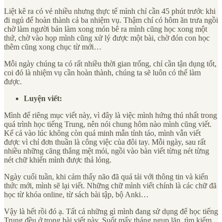
Liệt kê ra có vẻ nhiều nhưng thực tế mình chỉ cần 45 phút trước khi
đi ngủ để hoàn thành cả ba nhiệm vụ. Thậm chí có hôm ăn trưa ngồi
chờ làm người bán làm xong món bê ra mình cũng học xong một
thứ, chờ vào họp mình cũng xử lý được một bài, chờ đón con học
thêm cũng xong chục từ mới…
Mỗi ngày chúng ta có rất nhiều thời gian trống, chỉ cần tận dụng tốt,
coi đó là nhiệm vụ cần hoàn thành, chúng ta sẽ luôn có thể làm
được.
Luyện viết:
Mình để riêng mục viết này, vì đây là việc mình hứng thú nhất trong
quá trình học tiếng Trung, nên nói chung hôm nào mình cũng viết.
Kể cả vào lúc không còn quá minh mẫn tỉnh táo, mình vẫn viết
được vì chỉ đơn thuần là công việc của đôi tay. Mỗi ngày, sau rất
nhiều những căng thẳng mệt mỏi, ngồi vào bàn viết từng nét từng
nét chữ khiến mình được thả lỏng.
Ngày cuối tuần, khi cảm thấy não đã quá tải với thông tin và kiến
thức mới, mình sẽ lại viết. Những chữ mình viết chính là các chữ đã
học từ khóa online, từ sách bài tập, bộ Anki…
Vậy là hết rồi đó ạ. Tất cả những gì mình đang sử dụng để học tiếng
Trung đều ở trong bài viết này. Suốt mấy tháng ngụp lặn, tìm kiếm