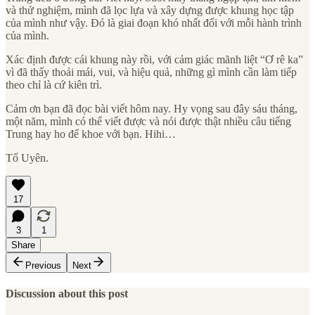
và thử nghiệm, mình đã lọc lựa và xây dựng được khung học tập
của mình như vậy. Đó là giai đoạn khó nhất đối với mỗi hành trình
của mình.
Xác định được cái khung này rồi, với cảm giác mãnh liệt “Ơ rê ka”
vì đã thấy thoải mái, vui, và hiệu quả, những gì mình cần làm tiếp
theo chỉ là cứ kiên trì.
Cảm ơn bạn đã đọc bài viết hôm nay. Hy vọng sau đây sáu tháng,
một năm, mình có thể viết được và nói được thật nhiều câu tiếng
Trung hay ho để khoe với bạn. Hihi…
Tố Uyên.
17
3
1
Share
Previous
Next
Discussion about this post