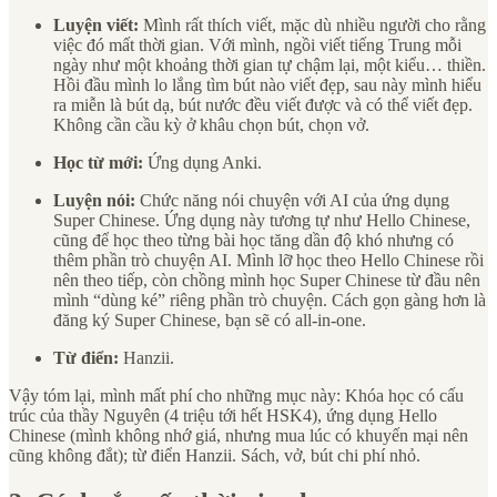
Luyện viết:
Mình rất thích viết, mặc dù nhiều người cho rằng
việc đó mất thời gian. Với mình, ngồi viết tiếng Trung mỗi
ngày như một khoảng thời gian tự chậm lại, một kiểu… thiền.
Hồi đầu mình lo lắng tìm bút nào viết đẹp, sau này mình hiểu
ra miễn là bút dạ, bút nước đều viết được và có thể viết đẹp.
Không cần cầu kỳ ở khâu chọn bút, chọn vở.
Học từ mới:
Ứng dụng Anki.
Luyện nói:
Chức năng nói chuyện với AI của ứng dụng
Super Chinese. Ứng dụng này tương tự như Hello Chinese,
cũng để học theo từng bài học tăng dần độ khó nhưng có
thêm phần trò chuyện AI. Mình lỡ học theo Hello Chinese rồi
nên theo tiếp, còn chồng mình học Super Chinese từ đầu nên
mình “dùng ké” riêng phần trò chuyện. Cách gọn gàng hơn là
đăng ký Super Chinese, bạn sẽ có all-in-one.
Từ điển:
Hanzii.
Vậy tóm lại, mình mất phí cho những mục này: Khóa học có cấu
trúc của thầy Nguyên (4 triệu tới hết HSK4), ứng dụng Hello
Chinese (mình không nhớ giá, nhưng mua lúc có khuyến mại nên
cũng không đắt); từ điển Hanzii. Sách, vở, bút chi phí nhỏ.