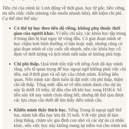
Tiêu chí của mình là: Linh động về thời gian, học từ gốc, bền vững,
ưu tiên chắc chắn (nhưng vẫn muốn nhanh hihi), tiết kiệm chi phí.
Cụ thể như thế này:
Có thể tự học theo tiến độ riêng, không phụ thuộc thời
gian của người khác.
Vì tiêu chí này, các khóa học tập trung
ở trung tâm bị loại ngay từ vòng đầu. Có giai đoạn mình sẽ
học chậm hơn bình thường vì bận hoặc mệt, nhưng cũng có
giai đoạn mình sẽ cày cuốc rất nhanh, nên các khóa học cố
định về thời lượng và lịch trình mỗi tuần sẽ không phù hợp.
Chi phí thấp.
Quá trình trầy trật với tiếng Anh đã dạy mình
rằng, yếu tố quan trọng để học ngoại ngữ không phải việc chi
tiền, mà ở thời gian và nỗ lực của chính mình. Không liên
quan. Nên mình xác định luôn là đặt mức chi phí thấp, thậm
chí rất thấp. Tổng mức đầu tư về tiền mình dành cho dự án
này là dưới 10 triệu, từ đầu cho tới khi học xong HSK4. Số
tiền này tới nay mình chưa dùng hết, nhưng đã thử qua được
các lựa chọn cần thiết để tìm thấy điều mình cần.
Khiến mình thấy thích học.
Tiếng Trung là ngoại ngữ thứ
hai, mình bắt đầu học khi đã 35 tuổi. Với việc phải đi làm
căng thẳng, chăm sóc gia đình con nhỏ và các dự án cá nhân
khác, nếu việc học này không mang lại niềm vui cho mình mà