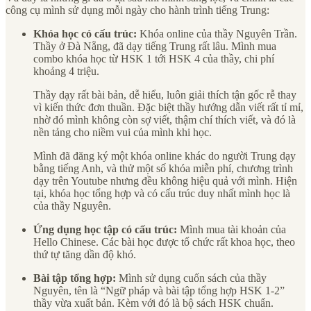
công cụ mình sử dụng mỗi ngày cho hành trình tiếng Trung:
Khóa học có cấu trúc:
Khóa online của thầy Nguyên Trần.
Thầy ở Đà Nẵng, đã dạy tiếng Trung rất lâu. Mình mua
combo khóa học từ HSK 1 tới HSK 4 của thầy, chi phí
khoảng 4 triệu.
Thầy dạy rất bài bản, dễ hiểu, luôn giải thích tận gốc rễ thay
vì kiến thức đơn thuần. Đặc biệt thầy hướng dẫn viết rất tỉ mỉ,
nhờ đó mình không còn sợ viết, thậm chí thích viết, và đó là
nền tảng cho niềm vui của mình khi học.
Mình đã đăng ký một khóa online khác do người Trung dạy
bằng tiếng Anh, và thử một số khóa miễn phí, chương trình
dạy trên Youtube nhưng đều không hiệu quả với mình. Hiện
tại, khóa học tổng hợp và có cấu trúc duy nhất mình học là
của thầy Nguyên.
Ứng dụng học tập có cấu trúc:
Mình mua tài khoản của
Hello Chinese. Các bài học được tổ chức rất khoa học, theo
thứ tự tăng dần độ khó.
Bài tập tổng hợp:
Mình sử dụng cuốn sách của thầy
Nguyên, tên là “Ngữ pháp và bài tập tổng hợp HSK 1-2”
thầy vừa xuất bản. Kèm với đó là bộ sách HSK chuẩn.