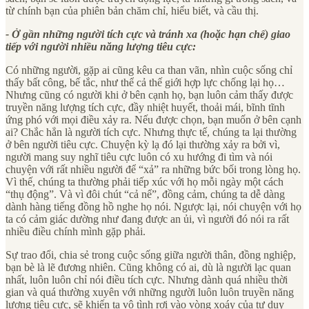
từ chính bạn của phiên bản chăm chỉ, hiểu biết, và cầu thị.
- Ở gần những người tích cực và tránh xa (hoặc hạn chế) giao
tiếp với người nhiều năng lượng tiêu cực:
Có những người, gặp ai cũng kêu ca than vãn, nhìn cuộc sống chỉ
thấy bất công, bế tắc, như thể cả thế giới hợp lực chống lại họ…
Nhưng cũng có người khi ở bên cạnh họ, bạn luôn cảm thấy được
truyền năng lượng tích cực, đầy nhiệt huyết, thoải mái, bĩnh tĩnh
ứng phó với mọi điều xảy ra. Nếu được chọn, bạn muốn ở bên cạnh
ai? Chắc hẳn là người tích cực. Nhưng thực tế, chúng ta lại thường
ở bên người tiêu cực. Chuyện kỳ lạ đó lại thường xảy ra bởi vì,
người mang suy nghĩ tiêu cực luôn có xu hướng đi tìm và nói
chuyện với rất nhiều người để “xả” ra những bức bối trong lòng họ.
Vì thế, chúng ta thường phải tiếp xúc với họ mỗi ngày một cách
“thụ động”. Và vì đôi chút “cả nể”, đồng cảm, chúng ta dễ dàng
dành hàng tiếng đồng hồ nghe họ nói. Ngược lại, nói chuyện với họ
ta có cảm giác dường như đang được an ủi, vì người đó nói ra rất
nhiều điều chính mình gặp phải.
Sự trao đổi, chia sẻ trong cuộc sống giữa người thân, đồng nghiệp,
bạn bè là lẽ đương nhiên. Cũng không có ai, dù là người lạc quan
nhất, luôn luôn chỉ nói điều tích cực. Nhưng dành quá nhiều thời
gian và quá thường xuyên với những người luôn luôn truyền năng
lượng tiêu cực, sẽ khiến ta vô tình rơi vào vòng xoáy của tư duy