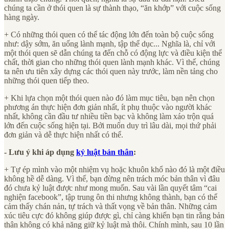
chúng ta cần ở thói quen là sự thành thạo, “ăn khớp” với cuộc sống
hàng ngày.
+ Có những thói quen có thể tác động lớn đến toàn bộ cuộc sống
như: dậy sớm, ăn uống lành mạnh, tập thể dục... Nghĩa là, chỉ với
một thói quen sẽ dẫn chúng ta đến chỗ có động lực và điều kiện thể
chất, thời gian cho những thói quen lành mạnh khác. Vì thế, chúng
ta nên ưu tiên xây dựng các thói quen này trước, làm nền tảng cho
những thói quen tiếp theo.
+ Khi lựa chọn một thói quen nào đó làm mục tiêu, bạn nên chọn
phương án thực hiện đơn giản nhất, ít phụ thuộc vào người khác
nhất, không cần đầu tư nhiều tiền bạc và không làm xáo trộn quá
lớn đến cuộc sống hiện tại. Bởi muốn duy trì lâu dài, mọi thứ phải
đơn giản và dễ thực hiện nhất có thể.
- Lưu ý khi áp dụng
kỷ luật bản thân
:
+ Tự ép mình vào một nhiệm vụ hoặc khuôn khổ nào đó là một điều
không hề dễ dàng. Vì thế, bạn đừng nên trách móc bản thân vì đâu
đó chưa kỷ luật được như mong muốn. Sau vài lần quyết tâm “cai
nghiện facebook”, tập trung ôn thi nhưng không thành, bạn có thể
cảm thấy chán nản, tự trách và thất vọng về bản thân. Những cảm
xúc tiêu cực đó không giúp được gì, chỉ càng khiến bạn tin rằng bản
thân không có khả năng giữ kỷ luật mà thôi. Chính mình, sau 10 lần