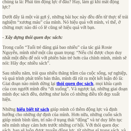
chúng ta là: Phải tìm động lực ở đâu? Hay, làm gì khi mất động
lực?
Dưới đây là một vài gợi ý, những bài học này đều đến từ thực tế trải
nghiệm “xương máu” của mình. Nó hiệu quả với mình, vì thế, ở
chừng mực nào đó có lẽ cũng sẽ hiệu quả với bạn.
- Xây dựng thói quen đọc sách:
Trong cuốn “Tuổi trẻ đáng giá bao nhiêu” của tác giả Rosie
Nguyễn, mình nhớ một câu quan trọng: “Nếu chỉ được chọn duy
nhất một điều để nói với phiên bản trẻ hơn của chính mình, mình sẽ
nói: Hãy đọc nhiều sách”.
Sau nhiều năm, trải qua nhiều thăng trầm của cuộc sống, sự nghiệp,
và quá trình phát triển bản thân, mình đã rút ra một kết luận đó là:
Giai đoạn nào mình dừng lại
thói quen đọc sách
, mọi khía cạnh
của con người mình đều “đi xuống”. Và ngược lại, những giai đoạn
mình đọc sách đều, dường như luôn có những điều tốt đẹp xuất
hiện.
Những
hiểu biết từ sách
giúp mình có thêm động lực và định
hướng cho những dự định của mình. Hơn nữa, những cuốn sách
giúp mình bình tâm, trí não ở trạng thái “động” và tư duy liên tục
nên mình nhạy cảm hơn trước những cơ hội. Với thói quen đọc
sách, bạn sẽ luôn được truyền động lực, từ những gì trong sách, và