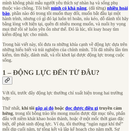
mình không phải mẫu người yêu thích sự nhàn hạ và sống phụ
thuộc vào chồng. Tôi biết
mình có khả năng
, (đã từng)
nhiều hoài
bão
, phần nào đó trong tôi muốn thay đổi, muốn bắt đầu lại một
hành trình, nhưng có gì đó lại luôn trì hoãn, níu kéo, dỗ dành tôi hãy
bằng lòng với hiện tại, quên đi nhiều mong muốn, và nuôi hy vọng
mọi thứ rồi sẽ luôn yên ổn như thế. Đó là lúc, tôi loay hoay tìm
kiếm động lực cho mình.
Trong bài viết này, tôi đưa ra những khía cạnh về động lực dựa trên
những hiểu biết và trải nghiệm của chính mình. Tôi đã nhiều lần tìm
kiếm, tìm thấy, đánh mất, và rồi khơi lại được động lực trong cuộc
sống.
1 – ĐỘNG LỰC ĐẾN TỪ ĐÂU?
Với tôi, trước đây động lực thường chỉ xuất hiện trong hai trường
hợp:
Thứ nhất,
khi tôi
gặp ai đó
hoặc
đọc được điều gì
truyền cảm
hứng
, trong tôi bỗng trào lên mong muốn được đặt mục tiêu, phấn
đấu với niềm khát khao hoàn thành, hoặc ở một mốc thời gian đặc
biệt, dễ phát sinh động lực. Ví dụ, tôi thường “ngùn ngụt khí thế”
mỗi dịp cuối năm, tự tổng kết và lập kế hoạch cho năm mới. Sự