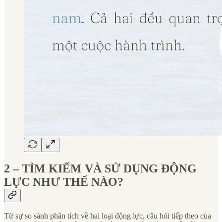
2 – TÌM KIẾM VÀ SỬ DỤNG ĐỘNG
LỰC NHƯ THẾ NÀO?
Từ sự so sánh phân tích về hai loại động lực, câu hỏi tiếp theo của