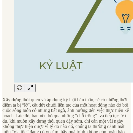
Xây dựng thói quen và áp dụng kỷ luật bản thân, sẽ có những thời
điểm ta bị “lỡ”, cắt đứt chuỗi liên tục của một hoạt động nào đó bởi
cuộc sống luôn có những bất ngờ, ảnh hưởng đến việc thực hiện kế
hoạch. Lúc đó, bạn nên bỏ qua những “chỗ trống” và tiếp tục. Ví
dụ, khi muốn xây dựng thói quen dậy sớm, chỉ cần một vài ngày
không thực hiện được vì lý do nào đó, chúng ta thường đánh mất
luôn “gia tốc” đang có vì cảm thấy quá trình không còn hoàn hảo.