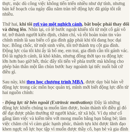
thực, mặc dù công việc không tiến triển nhiều như dự tính, nhưng
bản kế hoạch của ngày đầu năm tràn trề động lực đã giúp tôi rất
nhiều.
Thứ hai,
khi tôi
rơi vào một nghịch cảnh
, bắt buộc phải thay đổi
và đứng lên
. Nhìn lại, có lẽ bước ngoặt khiến tôi từ một cô gái vô
tư, trở thành người kiên định, chăm chỉ, và rồi hoàn toàn tin vào
chính mình là sau biến cố gia đình gặp phải khi tôi đang học đại
học. Bỗng chốc, từ một sinh viên, tôi trở thành trụ cột gia đình.
Động lực của tôi khi ấy là bố mẹ, em trai, gia đình cần tôi gánh vác.
Đó là nghịch cảnh, là khó khăn, nhưng đồng thời tạo ra động lực
lớn hơn bao giờ hết, thúc đẩy tôi tiến về phía trước mà không cho
phép bản thân một lần chùn bước hay ngoảnh lại tiếc nuối bất cứ
điều gì.
Sau này, khi
theo học chương trình MBA
, được dạy bài bản về
động lực trong các môn học quản trị, mình mới biết động lực đến từ
hai nguồn chính:
- Động lực từ bên ngoài (Extrinsic motivation):
Đây là những
động lực khiến chúng ta muốn làm được, hoàn thành tốt điều gì đó
để đạt được phần thưởng từ người khác, từ xã hội. Ví dụ như cố
gắng làm việc và kiếm tiền với mong muốn bằng bạn bằng bè; làm
việc chăm chỉ vì cảm giác hạnh phúc, thành tựu khi được lãnh đạo
khen ngợi; nỗ lực học tập vì muốn được thầy cô, bạn bè và gia đình