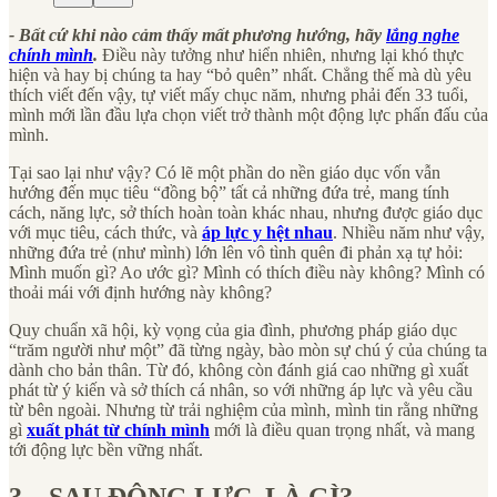
- Bất cứ khi nào cảm thấy mất phương hướng, hãy
lắng nghe
chính mình
.
Điều này tưởng như hiển nhiên, nhưng lại khó thực
hiện và hay bị chúng ta hay “bỏ quên” nhất. Chẳng thế mà dù yêu
thích viết đến vậy, tự viết mấy chục năm, nhưng phải đến 33 tuổi,
mình mới lần đầu lựa chọn viết trở thành một động lực phấn đấu của
mình.
Tại sao lại như vậy? Có lẽ một phần do nền giáo dục vốn vẫn
hướng đến mục tiêu “đồng bộ” tất cả những đứa trẻ, mang tính
cách, năng lực, sở thích hoàn toàn khác nhau, nhưng được giáo dục
với mục tiêu, cách thức, và
áp lực y hệt nhau
. Nhiều năm như vậy,
những đứa trẻ (như mình) lớn lên vô tình quên đi phản xạ tự hỏi:
Mình muốn gì? Ao ước gì? Mình có thích điều này không? Mình có
thoải mái với định hướng này không?
Quy chuẩn xã hội, kỳ vọng của gia đình, phương pháp giáo dục
“trăm người như một” đã từng ngày, bào mòn sự chú ý của chúng ta
dành cho bản thân. Từ đó, không còn đánh giá cao những gì xuất
phát từ ý kiến và sở thích cá nhân, so với những áp lực và yêu cầu
từ bên ngoài. Nhưng từ trải nghiệm của mình, mình tin rằng những
gì
xuất phát từ chính mình
mới là điều quan trọng nhất, và mang
tới động lực bền vững nhất.