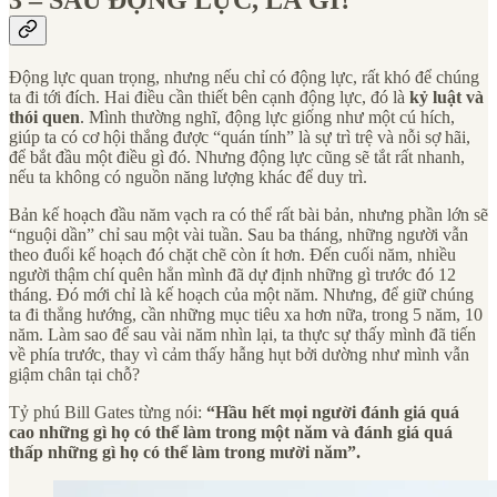
3 – SAU ĐỘNG LỰC, LÀ GÌ?
Động lực quan trọng, nhưng nếu chỉ có động lực, rất khó để chúng
ta đi tới đích. Hai điều cần thiết bên cạnh động lực, đó là
kỷ luật và
thói quen
. Mình thường nghĩ, động lực giống như một cú hích,
giúp ta có cơ hội thắng được “quán tính” là sự trì trệ và nỗi sợ hãi,
để bắt đầu một điều gì đó. Nhưng động lực cũng sẽ tắt rất nhanh,
nếu ta không có nguồn năng lượng khác để duy trì.
Bản kế hoạch đầu năm vạch ra có thể rất bài bản, nhưng phần lớn sẽ
“nguội dần” chỉ sau một vài tuần. Sau ba tháng, những người vẫn
theo đuổi kế hoạch đó chặt chẽ còn ít hơn. Đến cuối năm, nhiều
người thậm chí quên hẳn mình đã dự định những gì trước đó 12
tháng. Đó mới chỉ là kế hoạch của một năm. Nhưng, để giữ chúng
ta đi thẳng hướng, cần những mục tiêu xa hơn nữa, trong 5 năm, 10
năm. Làm sao để sau vài năm nhìn lại, ta thực sự thấy mình đã tiến
về phía trước, thay vì cảm thấy hẫng hụt bởi dường như mình vẫn
giậm chân tại chỗ?
Tỷ phú Bill Gates từng nói:
“Hầu hết mọi người đánh giá quá
cao những gì họ có thể làm trong một năm và đánh giá quá
thấp những gì họ có thể làm trong mười năm”.