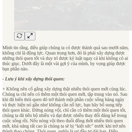
Mình tin rằng, điều giúp chúng ta có được thành quả sau mười năm,
không chỉ là động lực. Quan trọng hơn, đó là phải xây dựng được
những thói quen tốt và duy trì được kỷ luật ngay cả khi không có ai
thúc giục. Dưới đây là một vài gợi ý của mình, hy vọng giúp được
bạn phần nào.
- Lưu ý khi xây dựng thói quen:
+ Không nên cố gắng xây dựng thật nhiều thói quen mới cùng lúc.
Chúng ta chỉ nên có thêm một thói quen mới, tập trung vào nó. Sau
khi đã biến thói quen đó trở thành một phần cuộc sống hàng ngày
và thực hiện nó gần như không cần nỗ lực, bạn hãy bổ sung tiếp
thói quen khác. Đừng nóng vội, chỉ cần có thêm một thói quen tốt,
chúng ta đã tiến bộ nhiều và đạt được nhiều thay đổi đáng kể trong
cuộc sống rồi. Nếu nóng vội theo đuổi đồng thời nhiều thói quen
mới, khả năng rất cao là chúng ta sẽ bị “kiệt sức” trước khi trở nên
thành thạo chúng. Thói quen, nghĩa là sự đầu tư dài hạn. Điều