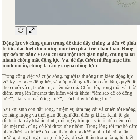
Động lực vô cùng quan trọng để thúc đẩy chúng ta tiến về phía
trước, đặc biệt cho những mục tiêu phát triển bản thân. Động
lực đến từ đâu? Vì sao chỉ sau một thời gian ngắn, chúng ta lại
nhanh chóng mất động lực. Và, để đạt được những mục tiêu
mình muốn, chúng ta cần gì, ngoài động lực?
Trong công việc và cuộc sống, người ta thường tìm kiếm động lực
với kỳ vọng có động lực, sẽ giúp mỗi người dám dấn thân, quyết liệt
theo đuổi và đạt được mục tiêu nào đó. Chính tôi, trong một vài thời
điểm, từng lên Internet tìm kiếm với từ khóa: “làm sao để có động
lực?”, “tại sao mất động lực?”, “cách duy trì động lực”…
Sau khi sinh con đầu lòng, nhiệm vụ làm mẹ vất vả khiến tôi không
có năng lượng và thời gian để nghĩ đến điều gì khác. Kinh tế gia
đình tôi khi ấy khá ổn định, mỗi ngày trôi qua với tôi đều đều, có
lúc mệt mỏi, cũng có khi được nhẹ nhõm. Trong lòng tôi mơ hồ cảm
nhận được sự trì trệ của bản thân nhưng dưỡng như lại cũng tận
hưởng, dung túng cho sự trì trệ ấy, dù sâu thẳm trong lòng, tôi biết