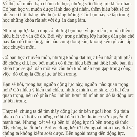
Vì thế, rất nhiều bạn chăm chỉ học, nhưng với động lực khác nhau.
Có bạn học vì muốn được lãnh đạo ghi nhận, thêm hiểu biết sẽ có
nhiều cơ hội thăng tiến hoặc tăng lương. Các bạn này sẽ tập trung
học những khóa rất sát với dự án đang làm.
Nhưng ngược lại, cũng có những bạn học vì quan tâm, muốn thêm
hiểu biết về vấn đề đó. Bởi vậy, trong những lớp hướng dẫn pha chế
hay làm đồ thủ công, lúc nào cũng đông kín, không kém gì các lớp
học chuyên môn.
Có bạn học chuyên môn, nhưng không đặt mục tiêu nhất định phải
đỗ chứng chỉ, học bởi muốn có thêm hiểu biết mà thôi; hoặc bạn tin
khóa học sẽ giải đáp một vài câu hỏi khó nhằn bạn gặp trong công
việc, đó cũng là động lực từ bên trong.
Bạn sẽ hỏi, trong hai nguồn động lực này, nguồn nào quan trọng
hơn? Có nhiều ý kiến trái chiều, nhưng mình cho rằng, cả hai đều
quan trọng, nếu có phía nào “nhỉnh hơn” thì mình tin đó là động lực
từ bên trong.
Thực tế, chúng ta dễ tìm thấy động lực từ bên ngoài hơn. Sự thừa
nhận của xã hội và những cơ hội đến từ đó, luôn có sức quyến rũ
mạnh mẽ. Nhưng, xét về sự bền bỉ, động lực từ bên trong sẽ thúc
đẩy chúng ta tốt hơn. Bởi vì, động lực từ bên ngoài luôn thay đổi và
chúng ta không kiểm soát được. Bên ngoài mang đến động lực,