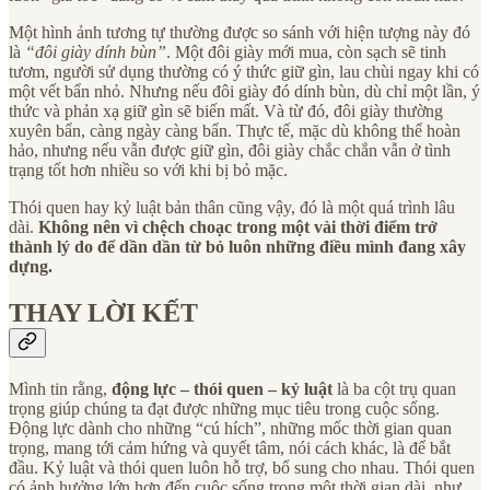
Một hình ảnh tương tự thường được so sánh với hiện tượng này đó
là
“đôi giày dính bùn”
. Một đôi giày mới mua, còn sạch sẽ tinh
tươm, người sử dụng thường có ý thức giữ gìn, lau chùi ngay khi có
một vết bẩn nhỏ. Nhưng nếu đôi giày đó dính bùn, dù chỉ một lần, ý
thức và phản xạ giữ gìn sẽ biến mất. Và từ đó, đôi giày thường
xuyên bẩn, càng ngày càng bẩn. Thực tế, mặc dù không thể hoàn
hảo, nhưng nếu vẫn được giữ gìn, đôi giày chắc chắn vẫn ở tình
trạng tốt hơn nhiều so với khi bị bỏ mặc.
Thói quen hay kỷ luật bản thân cũng vậy, đó là một quá trình lâu
dài.
Không nên vì chệch choạc trong một vài thời điểm trở
thành lý do để dần dần từ bỏ luôn những điều mình đang xây
dựng.
THAY LỜI KẾT
Mình tin rằng,
động lực – thói quen – kỷ luật
là ba cột trụ quan
trọng giúp chúng ta đạt được những mục tiêu trong cuộc sống.
Động lực dành cho những “cú hích”, những mốc thời gian quan
trọng, mang tới cảm hứng và quyết tâm, nói cách khác, là để bắt
đầu. Kỷ luật và thói quen luôn hỗ trợ, bổ sung cho nhau. Thói quen
có ảnh hưởng lớn hơn đến cuộc sống trong một thời gian dài, như