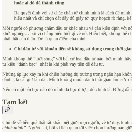
hoặc ai đó đã thành công
.
Ra quyết định với sự chắc chắn từ chính mình là cách để mình
hiểu nhất và chỉ chọn đất đầy đủ giấy tờ, quy hoạch rõ ràng, k
Mỗi người có phương châm đầu tư khác nhau và cần kiên định với nó
khởi nghiệp… bởi vì chẳng hiểu biết gì về nó. Hiểu biết, không thể c
phải thật cẩn thận. Đó là quan điểm của mình.
Chỉ đầu tư với khoản tiền sẽ không sử dụng trong thời gian
Mình không thể “lướt sóng” với bất cứ loại đầu tư nào, bởi mình thấy
tư kiểu “đánh bạc”, nhất là khi phải vay tiền để đầu tư.
Những áp lực xảy ra khi chiều hướng thị trường trong ngắn hạn không 
dành”, là cất giữ lâu dài. Mình không muốn dành thời gian tâm sức đ
Nếu có một bài học nào đó mình đã học được, đó chính là: Đừng đầu
Tạm kết
Chủ đề về tiền quả thật rất khác biệt giữa mọi người, về tư duy, kin
chính mình”
. Ngược lại, bởi vì liên quan tới việc chọn hướng nào giữ