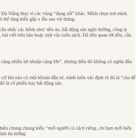
 ở Đà Nẵng thay vì các vùng “đang sốt” khác. Mình chọn nơi mình
 thể tăng kiểu gấp x lần sau vài tháng.
n nhắc các kênh như: tiền ảo, bất động sản nghỉ dưỡng, công ty
ài viết trên báo hoặc một vài cuốn sách. Đã liên quan tới tiền, cần
ro càng nhiều lợi nhuận càng lớn”, nhưng điều đó không có nghĩa đầu
t cứ khi nào có một khoản đầu tư, mình luôn xác định rõ đó là “của để
đó là cổ phiếu hay bất động sản.
t biểu chung chung kiểu
“mỗi người có cách riêng, chỉ bạn mới hiểu
ình tin tưởng.