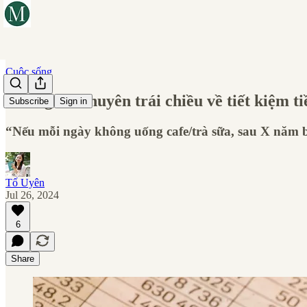
Cuộc sống
Những lời khuyên trái chiều về tiết kiệm t
Subscribe
Sign in
“Nếu mỗi ngày không uống cafe/trà sữa, sau X năm bạ
Tố Uyên
Jul 26, 2024
6
Share