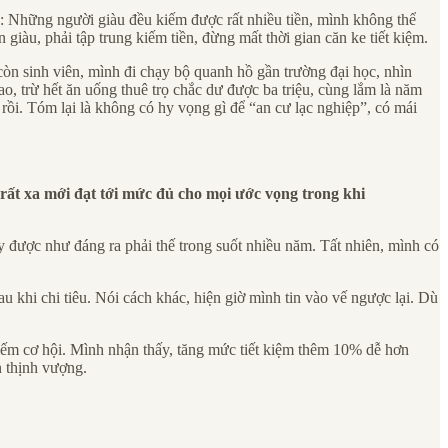
g: Những người giàu đều kiếm được rất nhiều tiền, mình không thể
iàu, phải tập trung kiếm tiền, đừng mất thời gian căn ke tiết kiệm.
 còn sinh viên, mình đi chạy bộ quanh hồ gần trường đại học, nhìn
, trừ hết ăn uống thuê trọ chắc dư được ba triệu, cùng lắm là năm
 rồi. Tóm lại là không có hy vọng gì để “an cư lạc nghiệp”, có mái
ất xa mới đạt tới mức đủ cho mọi ước vọng trong khi
 được như đáng ra phải thế trong suốt nhiều năm. Tất nhiên, mình có
u khi chi tiêu. Nói cách khác, hiện giờ mình tin vào vế ngược lại. Dù
 kiếm cơ hội. Mình nhận thấy, tăng mức tiết kiệm thêm 10% dễ hơn
n thịnh vượng.