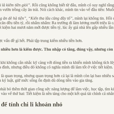
i là kiếm tiền giỏi”
. Rồi cũng không biết từ đâu, mình có suy nghĩ rằn
vườn trồng cây ăn trái. Nói cách khác, mình tin vào vế đầu tiên: Muốn g
 ăn dè hà tiện”, “Kiến tha lâu cũng đầy tổ”
, mình lại không tin. Hồi
 đều tiền tỷ, rồi nhẩm nhẩm: Ra trường đi làm lương mười triệu là cao
t kiệm hai mươi năm mới được tiền tỷ, lúc ấy giá nhà lên gấp nhiều lần
c vấn đề gì hết. Phải tập trung kiếm nhiều tiền hơn.
hiều hơn là kiếm được. Thu nhập có tăng, đúng vậy, nhưng còn r
khi không cân nhắc kỹ càng với dòng tiền ra khiến mình không tích lũy
a đình, nhưng điều đó không có nghĩa mình đã làm tốt ở việc tiết kiệm.
à quan trọng, nhưng quan trọng hơn cả lại là mình còn lại bao nhiêu sa
ch kỷ luật, giữ mức sống ổn định dù dòng tiền vào gia tăng.
 phải bỏ thêm thời gian công sức năng lượng để làm việc, học tập, tìm
vào vế thứ hai: Tiết kiệm là nền tảng cho một kết quả tài chính cá nhâ
để tính chi li khoản nhỏ