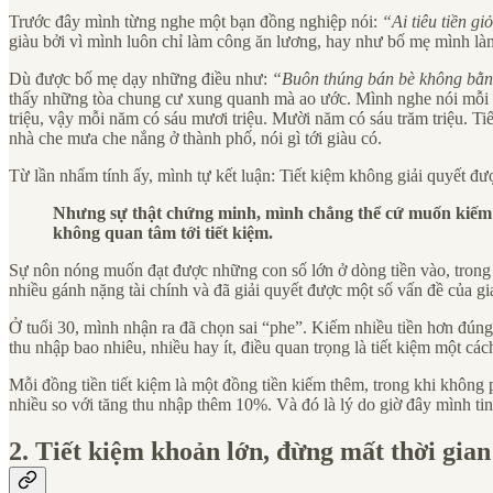
Trước đây mình từng nghe một bạn đồng nghiệp nói:
“Ai tiêu tiền giỏ
giàu bởi vì mình luôn chỉ làm công ăn lương, hay như bố mẹ mình làm 
Dù được bố mẹ dạy những điều như:
“Buôn thúng bán bè không bằng
thấy những tòa chung cư xung quanh mà ao ước. Mình nghe nói mỗi căn
triệu, vậy mỗi năm có sáu mươi triệu. Mười năm có sáu trăm triệu. Tiế
nhà che mưa che nắng ở thành phố, nói gì tới giàu có.
Từ lần nhẩm tính ấy, mình tự kết luận: Tiết kiệm không giải quyết đượ
Nhưng sự thật chứng minh, mình chẳng thể cứ muốn kiếm n
không quan tâm tới tiết kiệm.
Sự nôn nóng muốn đạt được những con số lớn ở dòng tiền vào, trong 
nhiều gánh nặng tài chính và đã giải quyết được một số vấn đề của gi
Ở tuổi 30, mình nhận ra đã chọn sai “phe”. Kiếm nhiều tiền hơn đúng l
thu nhập bao nhiêu, nhiều hay ít, điều quan trọng là tiết kiệm một cá
Mỗi đồng tiền tiết kiệm là một đồng tiền kiếm thêm, trong khi không
nhiều so với tăng thu nhập thêm 10%. Và đó là lý do giờ đây mình tin 
2. Tiết kiệm khoản lớn, đừng mất thời gian 