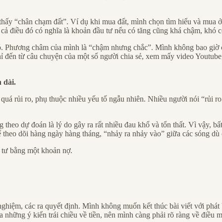
 thấy “chân chạm đất”. Ví dụ khi mua đất, mình chọn tìm hiểu và mua
ể cả điều đó có nghĩa là khoản đầu tư nếu có tăng cũng khá chậm, khó có
. Phương châm của mình là “chậm nhưng chắc”. Mình không bao giờ câ
hỉ đến từ câu chuyện của một số người chia sẻ, xem mấy video Youtube, b
 dài.
 quá rủi ro, phụ thuộc nhiều yếu tố ngẫu nhiên. Nhiều người nói “rủi 
theo dự đoán là lý do gây ra rất nhiều đau khổ và tổn thất. Vì vậy, bấ
ể theo dõi hàng ngày hàng tháng, “nhảy ra nhảy vào” giữa các sóng dù 
 tư bằng một khoản nợ.
h nghiệm, các ra quyết định. Mình không muốn kết thúc bài viết với phá
a những ý kiến trái chiều về tiền, nên mình càng phải rõ ràng về điều m