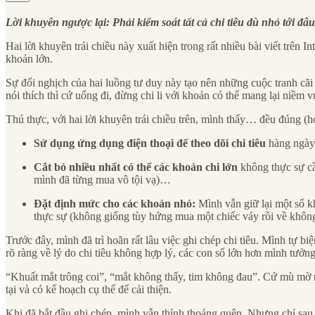
Lời khuyên ngược lại: Phải kiểm soát tất cả chi tiêu dù nhỏ tới đâu
Hai lời khuyên trái chiều này xuất hiện trong rất nhiều bài viết trên 
khoản lớn.
Sự đối nghịch của hai luồng tư duy này tạo nên những cuộc tranh cãi
nói thích thì cứ uống đi, đừng chi li với khoản có thể mang lại niềm v
Thú thực, với hai lời khuyên trái chiều trên, mình thấy… đều đúng (
Sử dụng ứng dụng điện thoại để theo dõi chi tiêu
hàng ngày,
Cắt bỏ nhiều nhất có thể các khoản chi lớn
không thực sự cần
mình đã từng mua vô tội vạ)…
Đặt định mức cho các khoản nhỏ:
Mình vẫn giữ lại một số kh
thực sự (không giống tùy hứng mua một chiếc váy rồi về khôn
Trước đây, mình đã trì hoãn rất lâu việc ghi chép chi tiêu. Mình tự b
rõ ràng về lý do chi tiêu không hợp lý, các con số lớn hơn mình tưởng
“Khuất mắt trông coi”, “mắt không thấy, tim không đau”. Cứ mù mờ 
tại và có kế hoạch cụ thể để cải thiện.
Khi đã bắt đầu ghi chép, mình vẫn thỉnh thoảng quên. Nhưng chỉ sau 