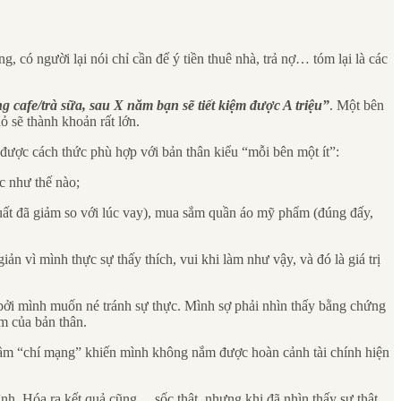
g, có người lại nói chỉ cần để ý tiền thuê nhà, trả nợ… tóm lại là các
cafe/trà sữa, sau X năm bạn sẽ tiết kiệm được A triệu”
. Một bên
ỏ sẽ thành khoản rất lớn.
 được cách thức phù hợp với bản thân kiểu “mỗi bên một ít”:
c như thế nào;
i suất đã giảm so với lúc vay), mua sắm quần áo mỹ phẩm (đúng đấy,
 vì mình thực sự thấy thích, vui khi làm như vậy, và đó là giá trị
là bởi mình muốn né tránh sự thực. Mình sợ phải nhìn thấy bằng chứng
ém của bản thân.
 lầm “chí mạng” khiến mình không nắm được hoàn cảnh tài chính hiện
nh. Hóa ra kết quả cũng… sốc thật, nhưng khi đã nhìn thấy sự thật,