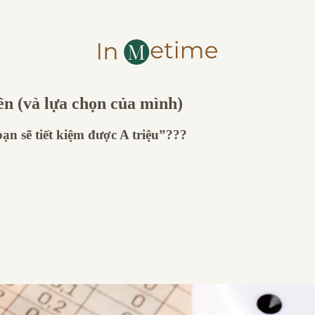
iền (và lựa chọn của mình)
n sẽ tiết kiệm được A triệu”???