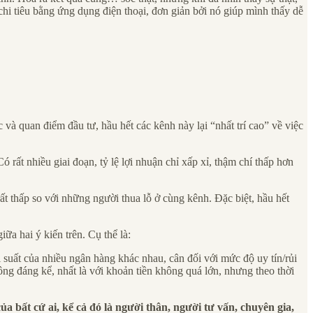
g chi tiêu bằng ứng dụng điện thoại, đơn giản bởi nó giúp mình thấy dễ
à quan điểm đầu tư, hầu hết các kênh này lại “nhất trí cao” về việc
 rất nhiều giai đoạn, tỷ lệ lợi nhuận chỉ xấp xỉ, thậm chí thấp hơn
ất thấp so với những người thua lỗ ở cùng kênh. Đặc biệt, hầu hết
ữa hai ý kiến trên. Cụ thể là:
i suất của nhiều ngân hàng khác nhau, cân đối với mức độ uy tín/rủi
ông đáng kể, nhất là với khoản tiền không quá lớn, nhưng theo thời
ủa bất cứ ai, kể cả đó là người thân, người tư vấn, chuyên gia,