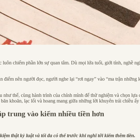
bạc luôn chiếm phần lớn sự quan tâm. Dù mọi lứa tuổi, giới tính, nghề n
n điểm nên người đọc, người nghe lại “rơi ngay” vào “ma trận những lời
hiều như thế, cùng hành trình của chính mình để thử nghiệm và chọn lự
băn khoăn, lạc lối và hoang mang giữa những lời khuyên trái chiều ấy
ập trung vào kiếm nhiều tiền hơn
iệm thật kỷ luật và tối đa có thể trước khi nghĩ tới kiếm thêm tiền.