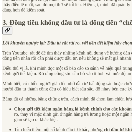
thấy điều tệ nhất, sau đó mọi thứ sẽ tốt lên. Hiện tại, mình đã quản l
dàng hơn để kiểm soát.
3. Đồng tiền không đầu tư là đồng tiền “ch
Lời khuyên ngược lại: Đầu tư rất rủi ro, với tiền tiết kiệm hãy chọ
Trên Youtube, rất dễ để tìm thấy những kênh nội dung về hướng dẫn đ
đồng tiền nhàn rỗi cần phải được đầu tư, nếu không sẽ mất giá nhanh
Điều thú vị là, khi mình đọc một số báo cáo so sánh về hiệu quả trung
kênh gửi tiết kiệm. Rõ ràng công sức cần bỏ vào ít hơn và mức độ an 
Mình biết, có nhiều người giàu lên nhờ đầu tư bất động sản hoặc chứn
người đầu tư thành công đều có hiểu biết sâu sắc, độ nhạy bén cực kỳ
Bằng tất cả những bằng chứng trên, cách mình đã chọn làm chiến lược c
Chọn gửi tiết kiệm ngân hàng là kênh chính cho các khoản
ro, thay vì mặc định gửi ở ngân hàng trả lương hoặc một ngân h
gian sẽ tạo ra khác biệt.
Tìm hiểu thêm một số kênh đầu tư khác, nhưng
chỉ đầu tư khi