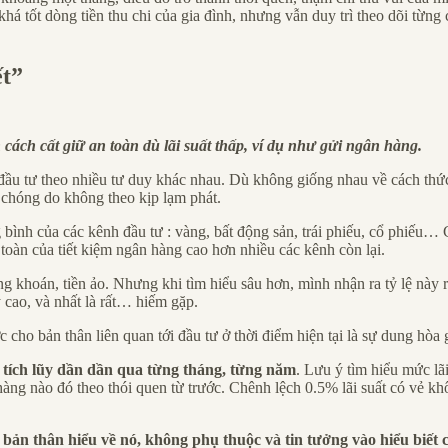
ý khá tốt dòng tiền thu chi của gia đình, nhưng vẫn duy trì theo dõi từn
ết”
n cách cất giữ an toàn dù lãi suất thấp, ví dụ như gửi ngân hàng.
ầu tư theo nhiều tư duy khác nhau. Dù không giống nhau về cách thức v
 chóng do không theo kịp lạm phát.
 bình của các kênh đầu tư : vàng, bất động sản, trái phiếu, cổ phiếu… Có
toàn của tiết kiệm ngân hàng cao hơn nhiều các kênh còn lại.
g khoán, tiền ảo. Nhưng khi tìm hiểu sâu hơn, mình nhận ra tỷ lệ này r
 cao, và nhất là rất… hiếm gặp.
ho bản thân liên quan tới đầu tư ở thời điểm hiện tại là sự dung hòa gi
 tích lũy dần dần qua từng tháng, từng năm
. Lưu ý tìm hiểu mức lã
àng nào đó theo thói quen từ trước. Chênh lệch 0.5% lãi suất có vẻ kh
 bản thân hiểu về nó, không phụ thuộc và tin tưởng vào hiểu biết c