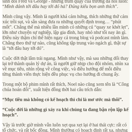
sinh đôi Fred và George - những trùm quậy của trường đã nói luôn:
“
Mình đánh tới đâu hay tới đó hả? Đúng kiểu bọn anh thích
”.
Mình cũng vậy. Mình là người khá cảm hứng, thích những thứ cảm
xúc trồi sụt, và sẵn sàng đưa ra những quyết định trong… “phút
mốt”. Chẳng thế mà nhiều lần mình có những cú “quay xe khét lẹt”,
lớn như chuyện sự nghiệp, lập gia đình, hay nhỏ như tối nay ăn gì.
Điều này thậm chí thể hiện ngay cả trong blog và podcast mình làm.
Chẳng theo thứ tự nào, cũng không tập trung vào ngách gì, thật sự
là “tới đâu hay tới đó”.
Cuộc đời thật lắm trái ngang. Mình như vậy, mà sau những đổi thay
lại trở thành quản lý dự án, là người giữ nhịp cho đội nhóm, nhìn xa
về mục tiêu, nhìn rộng về công việc, và điều hướng để mỗi điều
từng thành viên thực hiện đều phục vụ cho hướng đi chung ấy.
Trong một bộ phim mình rất thích, Noel nào cũng xem tên là “Công
chúa hoán đổi”, xuất hiện đồng thời hai câu trích dẫn:
“Mục tiêu mà không có kế hoạch thì chỉ là mơ ước mà thôi”.
“Cuộc đời là những gì xảy ra khi chúng ta đang bận rộn lập kế
hoạch”.
Vậy là trước giờ mình vẫn luôn xẹt qua xẹt lại ở hai thái cực: rất có
tổ chức, và rất bốc đồng. Mình thường có hoạch định rất xa, nhưng