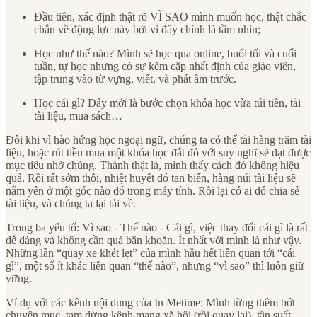
Đầu tiên, xác định thật rõ VÌ SAO mình muốn học, thật chắc
chắn về động lực này bởi vì đây chính là tầm nhìn;
Học như thế nào? Mình sẽ học qua online, buổi tối và cuối
tuần, tự học nhưng có sự kèm cặp nhất định của giáo viên,
tập trung vào từ vựng, viết, và phát âm trước.
Học cái gì? Đây mới là bước chọn khóa học vừa túi tiền, tải
tài liệu, mua sách…
Đôi khi vì hào hứng học ngoại ngữ, chúng ta có thể tải hàng trăm tài
liệu, hoặc rút tiền mua một khóa học đắt đỏ với suy nghĩ sẽ đạt được
mục tiêu nhờ chúng. Thành thật là, mình thấy cách đó không hiệu
quả. Rồi rất sớm thôi, nhiệt huyết đó tan biến, hàng núi tài liệu sẽ
nằm yên ở một góc nào đó trong máy tính. Rồi lại có ai đó chia sẻ
tài liệu, và chúng ta lại tải về.
Trong ba yếu tố: Vì sao - Thế nào - Cái gì, việc thay đổi cái gì là rất
dễ dàng và không cần quá băn khoăn. Ít nhất với mình là như vậy.
Những lần “quay xe khét lẹt” của mình hầu hết liên quan tới “cái
gì”, một số ít khác liên quan “thế nào”, nhưng “vì sao” thì luôn giữ
vững.
Ví dụ với các kênh nội dung của In Metime: Mình từng thêm bớt
chuyên mục, tạm dừng kênh mạng xã hội (rồi quay lại), tần suất