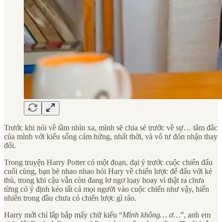
Trước khi nói về tầm nhìn xa, mình sẽ chia sẻ trước về sự… tâm đắc
của mình với kiểu sống cảm hứng, nhất thời, và vô tư đón nhận thay
đổi.
Trong truyện Harry Potter có một đoạn, đại ý trước cuộc chiến đấu
cuối cùng, bạn bè nhao nhao hỏi Hary về chiến lược để đấu với kẻ
thù, trong khi cậu vẫn còn đang lơ ngơ loay hoay vì thật ra chưa
từng có ý định kéo tất cả mọi người vào cuộc chiến như vậy, hiển
nhiên trong đầu chưa có chiến lược gì ráo.
Harry mới chỉ lắp bắp mấy chữ kiểu “
Mình không… ơ…
”, anh em