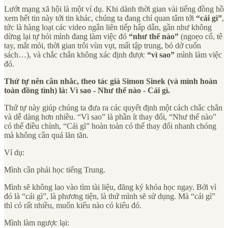
Lướt mạng xã hội là một ví dụ. Khi dành thời gian vài tiếng đồng hồ
xem hết tin này tới tin khác, chúng ta đang chỉ quan tâm tới
“cái gì”
,
tức là hàng loạt các video ngắn liên tiếp hấp dẫn, gần như không
dừng lại tự hỏi mình đang làm việc đó
“như thế nào”
(ngoẹo cổ, tê
tay, mắt mỏi, thời gian trôi vùn vụt, mất tập trung, bỏ dở cuốn
sách…), và chắc chắn không xác định được
“vì sao”
mình làm việc
đó.
Thứ tự nên cân nhắc, theo tác giả Simon Sinek (và mình hoàn
toàn đồng tình) là: Vì sao - Như thế nào - Cái gì.
Thứ tự này giúp chúng ta đưa ra các quyết định một cách chắc chắn
và dễ dàng hơn nhiều. “Vì sao” là phần ít thay đổi, “Như thế nào”
có thể điều chỉnh, “Cái gì” hoàn toàn có thể thay đổi nhanh chóng
mà không cần quá lăn tăn.
Ví dụ:
Mình cần phải học tiếng Trung.
Mình sẽ không lao vào tìm tài liệu, đăng ký khóa học ngay. Bởi vì
đó là “cái gì”, là phương tiện, là thứ mình sẽ sử dụng. Mà “cái gì”
thì có rất nhiều, muốn kiểu nào có kiểu đó.
Mình làm ngược lại: