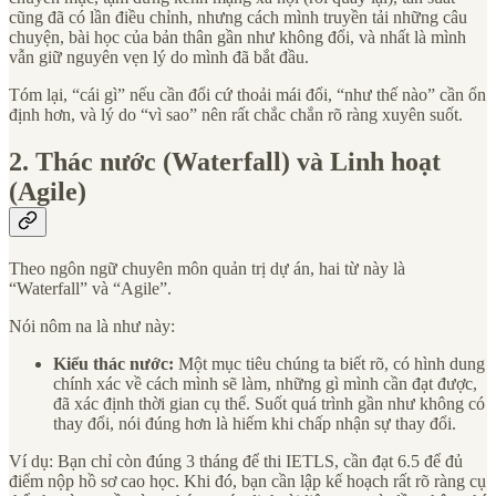
cũng đã có lần điều chỉnh, nhưng cách mình truyền tải những câu
chuyện, bài học của bản thân gần như không đổi, và nhất là mình
vẫn giữ nguyên vẹn lý do mình đã bắt đầu.
Tóm lại, “cái gì” nếu cần đổi cứ thoải mái đổi, “như thế nào” cần ổn
định hơn, và lý do “vì sao” nên rất chắc chắn rõ ràng xuyên suốt.
2. Thác nước (Waterfall) và Linh hoạt
(Agile)
Theo ngôn ngữ chuyên môn quản trị dự án, hai từ này là
“Waterfall” và “Agile”.
Nói nôm na là như này:
Kiểu thác nước:
Một mục tiêu chúng ta biết rõ, có hình dung
chính xác về cách mình sẽ làm, những gì mình cần đạt được,
đã xác định thời gian cụ thể. Suốt quá trình gần như không có
thay đổi, nói đúng hơn là hiếm khi chấp nhận sự thay đổi.
Ví dụ: Bạn chỉ còn đúng 3 tháng để thi IETLS, cần đạt 6.5 để đủ
điểm nộp hồ sơ cao học. Khi đó, bạn cần lập kế hoạch rất rõ ràng cụ