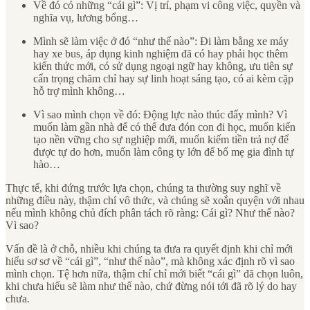
Về đó có những “cái gì”: Vị trí, phạm vi công việc, quyền và
nghĩa vụ, lương bổng…
Mình sẽ làm việc ở đó “như thế nào”: Đi làm bằng xe máy
hay xe bus, áp dụng kinh nghiệm đã có hay phải học thêm
kiến thức mới, có sử dụng ngoại ngữ hay không, ưu tiên sự
cẩn trọng chăm chỉ hay sự linh hoạt sáng tạo, có ai kèm cặp
hỗ trợ mình không…
Vì sao mình chọn về đó: Động lực nào thúc đẩy mình? Vì
muốn làm gần nhà để có thể đưa đón con đi học, muốn kiến
tạo nền vững cho sự nghiệp mới, muốn kiếm tiền trả nợ để
được tự do hơn, muốn làm công ty lớn để bố mẹ gia đình tự
hào…
Thực tế, khi đứng trước lựa chọn, chúng ta thường suy nghĩ về
những điều này, thậm chí vô thức, và chúng sẽ xoắn quyện với nhau
nếu mình không chủ đích phân tách rõ ràng: Cái gì? Như thế nào?
Vì sao?
Vấn đề là ở chỗ, nhiều khi chúng ta đưa ra quyết định khi chỉ mới
hiểu sơ sơ về “cái gì”, “như thế nào”, mà không xác định rõ vì sao
mình chọn. Tệ hơn nữa, thậm chí chỉ mới biết “cái gì” đã chọn luôn,
khi chưa hiểu sẽ làm như thế nào, chứ đừng nói tới đã rõ lý do hay
chưa.