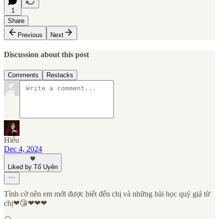
1
Share
Previous
Next
Discussion about this post
Comments
Restacks
Hiếu
Dec 4, 2024
Liked by Tố Uyên
Tình cờ nên em mới được biết đến chị và những bài học quý giá từ
chị❤😘❤❤❤