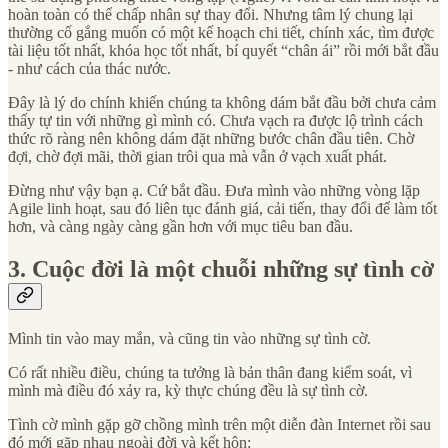
hoàn toàn có thể chấp nhân sự thay đổi. Nhưng tâm lý chung lại
thường cố gắng muốn có một kế hoạch chi tiết, chính xác, tìm được
tài liệu tốt nhất, khóa học tốt nhất, bí quyết “chân ái” rồi mới bắt đầu
- như cách của thác nước.
Đây là lý do chính khiến chúng ta không dám bắt đầu bởi chưa cảm
thấy tự tin với những gì mình có. Chưa vạch ra được lộ trình cách
thức rõ ràng nên không dám đặt những bước chân đầu tiên. Chờ
đợi, chờ đợi mãi, thời gian trôi qua mà vẫn ở vạch xuất phát.
Đừng như vậy bạn ạ. Cứ bắt đầu. Đưa mình vào những vòng lặp
Agile linh hoạt, sau đó liên tục đánh giá, cải tiến, thay đổi để làm tốt
hơn, và càng ngày càng gần hơn với mục tiêu ban đầu.
3. Cuộc đời là một chuỗi những sự tình cờ
Mình tin vào may mắn, và cũng tin vào những sự tình cờ.
Có rất nhiều điều, chúng ta tưởng là bản thân đang kiểm soát, vì
mình mà điều đó xảy ra, kỳ thực chúng đều là sự tình cờ.
Tình cờ mình gặp gỡ chồng mình trên một diễn đàn Internet rồi sau
đó mới gặp nhau ngoài đời và kết hôn;