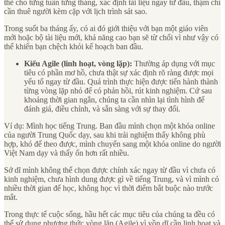
thể cho từng tuần từng tháng, xác định tài liệu ngay từ đầu, thậm chí
cần thuê người kèm cặp với lịch trình sát sao.
Trong suốt ba tháng ấy, có ai đó giới thiệu với bạn một giáo viên
mới hoặc bộ tài liệu mới, khả năng cao bạn sẽ từ chối vì như vậy có
thể khiến bạn chệch khỏi kế hoạch ban đầu.
Kiểu Agile (linh hoạt, vòng lặp):
Thường áp dụng với mục
tiêu có phần mơ hồ, chưa thật sự xác định rõ ràng được mọi
yếu tố ngay từ đầu. Quá trình thực hiện được tiến hành thành
từng vòng lặp nhỏ để có phản hồi, rút kinh nghiệm. Cứ sau
khoảng thời gian ngắn, chúng ta cần nhìn lại tình hình để
đánh giá, điều chỉnh, và sẵn sàng với sự thay đổi.
Ví dụ: Mình học tiếng Trung. Ban đầu mình chọn một khóa online
của người Trung Quốc dạy, sau khi trải nghiệm thấy không phù
hợp, khó để theo được, mình chuyển sang một khóa online do người
Việt Nam dạy và thấy ổn hơn rất nhiều.
Sở dĩ mình không thể chọn được chính xác ngay từ đầu vì chưa có
kinh nghiệm, chưa hình dung được gì về tiếng Trung, và vì mình có
nhiều thời gian để học, không học vì thời điểm bắt buộc nào trước
mắt.
Trong thực tế cuộc sống, hầu hết các mục tiêu của chúng ta đều có
thể sử dụng phương thức vòng lặp (Agile) vì vồn dĩ cần linh hoạt và