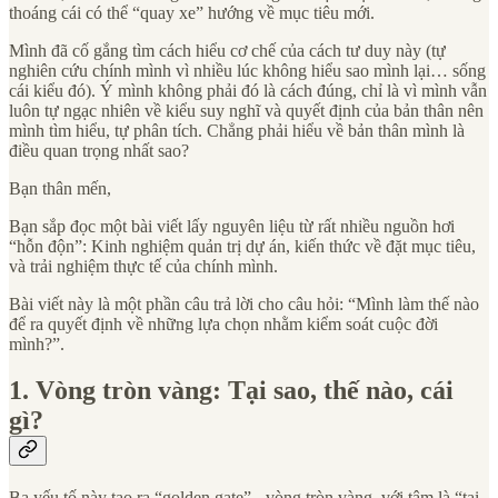
thoáng cái có thể “quay xe” hướng về mục tiêu mới.
Mình đã cố gắng tìm cách hiểu cơ chế của cách tư duy này (tự
nghiên cứu chính mình vì nhiều lúc không hiểu sao mình lại… sống
cái kiểu đó). Ý mình không phải đó là cách đúng, chỉ là vì mình vẫn
luôn tự ngạc nhiên về kiểu suy nghĩ và quyết định của bản thân nên
mình tìm hiểu, tự phân tích. Chẳng phải hiểu về bản thân mình là
điều quan trọng nhất sao?
Bạn thân mến,
Bạn sắp đọc một bài viết lấy nguyên liệu từ rất nhiều nguồn hơi
“hỗn độn”: Kinh nghiệm quản trị dự án, kiến thức về đặt mục tiêu,
và trải nghiệm thực tế của chính mình.
Bài viết này là một phần câu trả lời cho câu hỏi: “Mình làm thế nào
để ra quyết định về những lựa chọn nhằm kiểm soát cuộc đời
mình?”.
1. Vòng tròn vàng: Tại sao, thế nào, cái
gì?
Ba yếu tố này tạo ra “golden gate” - vòng tròn vàng, với tâm là “tại