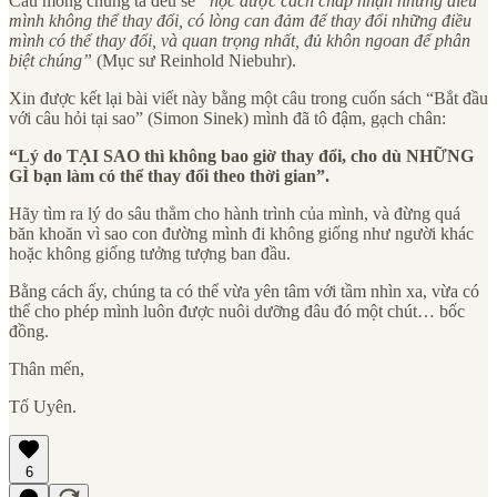
Cầu mong chúng ta đều sẽ
“học được cách chấp nhận những điều
mình không thể thay đổi, có lòng can đảm để thay đổi những điều
mình có thể thay đổi, và quan trọng nhất, đủ khôn ngoan để phân
biệt chúng”
(Mục sư Reinhold Niebuhr).
Xin được kết lại bài viết này bằng một câu trong cuốn sách “Bắt đầu
với câu hỏi tại sao” (Simon Sinek) mình đã tô đậm, gạch chân:
“Lý do TẠI SAO thì không bao giờ thay đổi, cho dù NHỮNG
GÌ bạn làm có thể thay đổi theo thời gian”.
Hãy tìm ra lý do sâu thẳm cho hành trình của mình, và đừng quá
băn khoăn vì sao con đường mình đi không giống như người khác
hoặc không giống tưởng tượng ban đầu.
Bằng cách ấy, chúng ta có thể vừa yên tâm với tầm nhìn xa, vừa có
thể cho phép mình luôn được nuôi dưỡng đâu đó một chút… bốc
đồng.
Thân mến,
Tố Uyên.
6