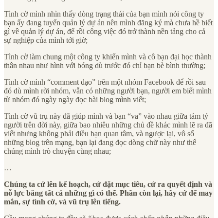
Tình cờ mình nhìn thấy dòng trạng thái của bạn mình nói công ty
bạn ấy đang tuyển quản lý dự án nên mình đăng ký mà chưa hề biết
gì về quản lý dự án, để rồi công việc đó trở thành nền tảng cho cả
sự nghiệp của mình tới giờ;
Tình cờ làm chung một công ty khiến mình và cô bạn đại học thành
thân nhau như hình với bóng dù trước đó chỉ bạn bè bình thường;
Tình cờ mình “comment dạo” trên một nhóm Facebook để rồi sau
đó dù mình rời nhóm, vẫn có những người bạn, người em biết mình
từ nhóm đó ngày ngày đọc bài blog mình viết;
Tình cờ vũ trụ này đã giúp mình và bạn “va” vào nhau giữa tám tỷ
người trên đời này, giữa bao nhiêu những chủ đề khác mình lẽ ra đã
viết nhưng không phải điều bạn quan tâm, và ngược lại, vô số
những blog trên mạng, bạn lại đang đọc dòng chữ này như thể
chúng mình trò chuyện cùng nhau;
…
Chúng ta cứ lên kế hoạch, cứ đặt mục tiêu, cứ ra quyết định và
nỗ lực bằng tất cả những gì có thể. Phần còn lại, hãy cứ để may
mắn, sự tình cờ, và vũ trụ lên tiếng.