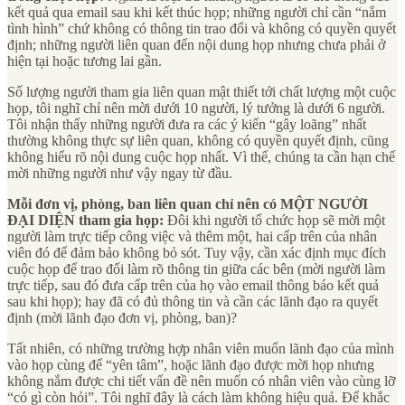
kết quả qua email sau khi kết thúc họp; những người chỉ cần “nắm
tình hình” chứ không có thông tin trao đổi và không có quyền quyết
định; những người liên quan đến nội dung họp nhưng chưa phải ở
hiện tại hoặc tương lai gần.
Số lượng người tham gia liên quan mật thiết tới chất lượng một cuộc
họp, tôi nghĩ chỉ nên mời dưới 10 người, lý tưởng là dưới 6 người.
Tôi nhận thấy những người đưa ra các ý kiến “gây loãng” nhất
thường không thực sự liên quan, không có quyền quyết định, cũng
không hiểu rõ nội dung cuộc họp nhất. Vì thế, chúng ta cần hạn chế
mời những người như vậy ngay từ đầu.
Mỗi đơn vị, phòng, ban liên quan chỉ nên có MỘT NGƯỜI
ĐẠI DIỆN tham gia họp:
Đôi khi người tổ chức họp sẽ mời một
người làm trực tiếp công việc và thêm một, hai cấp trên của nhân
viên đó để đảm bảo không bỏ sót. Tuy vậy, cần xác định mục đích
cuộc họp để trao đổi làm rõ thông tin giữa các bên (mời người làm
trực tiếp, sau đó đưa cấp trên của họ vào email thông báo kết quả
sau khi họp); hay đã có đủ thông tin và cần các lãnh đạo ra quyết
định (mời lãnh đạo đơn vị, phòng, ban)?
Tất nhiên, có những trường hợp nhân viên muốn lãnh đạo của mình
vào họp cùng để “yên tâm”, hoặc lãnh đạo được mời họp nhưng
không nắm được chi tiết vấn đề nên muốn có nhân viên vào cùng lỡ
“có gì còn hỏi”. Tôi nghĩ đây là cách làm không hiệu quả. Để khắc