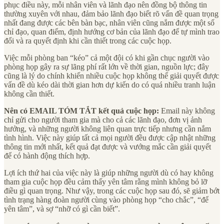
phục điều này, mỗi nhân viên và lãnh đạo nên đồng bộ thông tin
thường xuyên với nhau, đảm bảo lãnh đạo biết rõ vấn đề quan trọng
nhất đang được các bên bàn bạc, nhân viên cũng nắm được một số
chỉ đạo, quan điểm, định hướng cơ bản của lãnh đạo để tự mình trao
đổi và ra quyết định khi cần thiết trong các cuộc họp.
Việc mỗi phòng ban “kéo” cả một đội có khi gần chục người vào
phòng họp gây ra sự lãng phí rất lớn về thời gian, nguồn lực; đây
cũng là lý do chính khiến nhiều cuộc họp không thể giải quyết được
vấn đề dù kéo dài thời gian hơn dự kiến do có quá nhiều tranh luận
không cần thiết.
Nên có EMAIL TÓM TẮT kết quả cuộc họp:
Email này không
chỉ gửi cho người tham gia mà cho cả các lãnh đạo, đơn vị ảnh
hưởng, và những người không liên quan trực tiếp nhưng cần nắm
tình hình. Việc này giúp tất cả mọi người đều được cập nhật những
thông tin mới nhất, kết quả đạt được và vướng mắc cần giải quyết
để có hành động thích hợp.
Lợi ích thứ hai của việc này là giúp những người dù có hay không
tham gia cuộc họp đều cảm thấy yên tâm rằng mình không bỏ lỡ
điều gì quan trọng. Như vậy, trong các cuộc họp sau đó, sẽ giảm bớt
tình trạng hàng đoàn người cùng vào phòng họp “cho chắc”, “để
yên tâm”, và sợ “nhỡ có gì cần biết”.