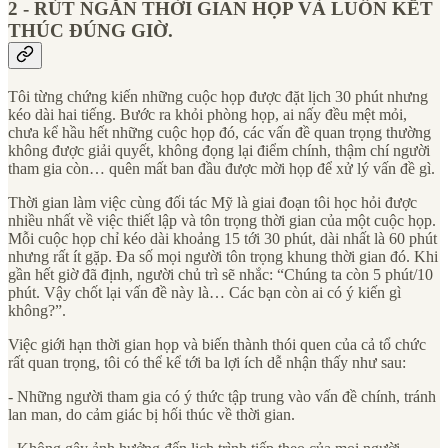
2 - RÚT NGẮN THỜI GIAN HỌP VÀ LUÔN KẾT
THÚC ĐÚNG GIỜ.
Tôi từng chứng kiến những cuộc họp được đặt lịch 30 phút nhưng
kéo dài hai tiếng. Bước ra khỏi phòng họp, ai nấy đều mệt mỏi,
chưa kể hầu hết những cuộc họp đó, các vấn đề quan trọng thường
không được giải quyết, không đọng lại điểm chính, thậm chí người
tham gia còn… quên mất ban đầu được mời họp để xử lý vấn đề gì.
Thời gian làm việc cùng đối tác Mỹ là giai đoạn tôi học hỏi được
nhiều nhất về việc thiết lập và tôn trọng thời gian của một cuộc họp.
Mỗi cuộc họp chỉ kéo dài khoảng 15 tới 30 phút, dài nhất là 60 phút
nhưng rất ít gặp. Đa số mọi người tôn trọng khung thời gian đó. Khi
gần hết giờ đã định, người chủ trì sẽ nhắc: “Chúng ta còn 5 phút/10
phút. Vậy chốt lại vấn đề này là… Các bạn còn ai có ý kiến gì
không?”.
Việc giới hạn thời gian họp và biến thành thói quen của cả tổ chức
rất quan trọng, tôi có thể kể tới ba lợi ích dễ nhận thấy như sau:
- Những người tham gia có ý thức tập trung vào vấn đề chính, tránh
lan man, do cảm giác bị hối thúc về thời gian.