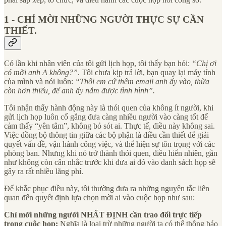
1 - CHỈ MỜI NHỮNG NGƯỜI THỰC SỰ CẦN
THIẾT.
Có lần khi nhân viên của tôi gửi lịch họp, tôi thấy bạn hỏi:
“Chị ơi
có mời anh A không?”
. Tôi chưa kịp trả lời, bạn quay lại máy tính
của mình và nói luôn:
“Thôi em cứ thêm email anh ấy vào, thừa
còn hơn thiếu, để anh ấy nắm được tình hình”.
Tôi nhận thấy hành động này là thói quen của không ít người, khi
gửi lịch họp luôn cố gắng đưa càng nhiều người vào càng tốt để
cảm thấy “yên tâm”, không bỏ sót ai. Thực tế, điều này không sai.
Việc đồng bộ thông tin giữa các bộ phận là điều cần thiết để giải
quyết vấn đề, vận hành công việc, và thể hiện sự tôn trọng với các
phòng ban. Nhưng khi nó trở thành thói quen, điều hiển nhiên, gần
như không còn cân nhắc trước khi đưa ai đó vào danh sách họp sẽ
gây ra rất nhiều lãng phí.
Để khắc phục điều này, tôi thường đưa ra những nguyên tắc liên
quan đến quyết định lựa chọn mời ai vào cuộc họp như sau:
Chỉ mời những người NHẤT ĐỊNH cần trao đổi trực tiếp
trong cuộc họp:
Nghĩa là loại trừ những người ta có thể thông báo