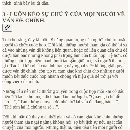
thích, trình bày lại từ đầu.
3 - LUÔN KÉO SỰ CHÚ Ý CỦA MỌI NGƯỜI VỀ
VẤN ĐỀ CHÍNH.
Tôi cho rằng, đây là một kỹ năng quan trọng của người chủ trì hoặc
người tổ chức cuộc họp. Đôi khi, những người tham gia có thể bị sa
đà vào những vấn đề không liên quan, hoặc có liên quan đến chủ đề
được bàn bạc nhưng không phải trọng tâm của buổi họp. Tệ hơn, có
những cuộc họp biến thành buổi tán gẫu giữa một số người tham
gia. Tác hại lớn nhất của tình trạng này ngoài việc không giải quyết
được vấn đề chính, còn tạo ra cảm giác khó chịu cho những người
muốn kết thúc cuộc họp nhanh chóng và hiệu quả để trở lại với
công việc của mình.
Những câu nên nhắc thường xuyên trong cuộc họp mỗi khi có dấu
hiệu “đi lạc” khỏi mục đích ban đầu thường là: “Quay lại chủ đề
nào…”, “Tạm dừng chuyện đó nhé, trở lại vấn đề đang bàn…”,
“Thế tóm lại là chúng ta sẽ…”.
Đôi khi mặc dù thấy mất thời gian và có cảm giác khó chịu nhưng
người tham gia ngại ngùng không nói, sợ bất lịch sự nếu ngắt câu
chuyện của mọi người. Nhưng thật ra, điều đầu tiên mỗi người có