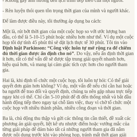
- Không gây ảnh hưởng đến lịch trình tiếp theo của mọi người.
- Rèn luyện thói quen tôn trọng thời gian của mình và người khác.
Để làm được điều này, tôi thường áp dụng ba cách:
Một là, rút bớt thời gian của một cuộc họp so với ước lượng ban
đầu, có thể là 5-10-15 phút hoặc nhiều hơn như thế. Ví dụ một cuộc
họp tôi dự tính 45 phút thì sẽ đặt lịch thực tế 30 phút. Tôi tin vào
Định luật Parkinson: “Công việc luôn tự mở rộng ra để chiếm
đủ thời gian được ấn định cho nó”
. Do vậy, nếu ấn định thời gian
ít hơn, rất có thể vấn đề sẽ được tập trung giải quyết nhanh hơn,
hiệu quả hơn, và mang lại cảm giác tích cực hơn cho người tham
gia.
Hai là, khi định tổ chức một cuộc họp, tôi luôn tự hỏi: Có thể giải
quyết đơn giản hơn không? Ví dụ, một vấn đề nếu chỉ cần hai hoặc
ba người để trao đổi và quyết định, chúng ta nên gặp nhau trực tiếp
ngay khi có thể. Chỉ cần 5-10 phút để đi đến thống nhất và bắt đầu
hành động tiếp theo ngay tại chỗ làm việc, thay vì chờ tổ chức một
cuộc họp với nhiều thành phần, nhiều công đoạn và thời gian.
Ba là, chủ động thu thập và gửi các thông tin cần thiết, đề xuất các
phương án giải quyết, liệt kê ưu nhược điểm hoặc vướng mắc của
từng giải pháp để đảm bảo tất cả những người tham gia đã nắm
được nội dung trước khi vào phòng họp, tránh mất thời gian giải