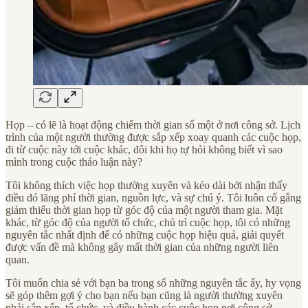
Họp – có lẽ là hoạt động chiếm thời gian số một ở nơi công sở. Lịch
trình của một người thường được sắp xếp xoay quanh các cuộc họp,
đi từ cuộc này tới cuộc khác, đôi khi họ tự hỏi không biết vì sao
mình trong cuộc thảo luận này?
Tôi không thích việc họp thường xuyên và kéo dài bởi nhận thấy
điều đó lãng phí thời gian, nguồn lực, và sự chú ý. Tôi luôn cố gắng
giảm thiểu thời gian họp từ góc độ của một người tham gia. Mặt
khác, từ góc độ của người tổ chức, chủ trì cuộc họp, tôi có những
nguyên tắc nhất định để có những cuộc họp hiệu quả, giải quyết
được vấn đề mà không gây mất thời gian của những người liên
quan.
Tôi muốn chia sẻ với bạn ba trong số những nguyên tắc ấy, hy vọng
sẽ góp thêm gợi ý cho bạn nếu bạn cũng là người thường xuyên
phải sắp xếp, tổ chức, và điều hành các cuộc họp nơi công sở.