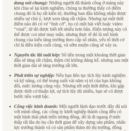
dung nói chung):
Những người đã thành công ở mảng này
khi chia sẻ lại kinh nghiệm, chúng ta thường thấy có điểm
chung đó là họ rất kiên trì, thường ban đầu không nhận được
nhiều sự chú ý, lượt xem tăng rất chậm. Nhưng tại một thời
điểm nào đó có vẻ “tình cờ”, họ có một bài viết hoặc video
“viral”, từ đó được biết tới nhiều hơn hẳn. Hiện tượng này có
thể được coi như may mắn, nhưng thực tế đó là mô hình
chung của kiểu tăng trưởng theo cấp số nhân, yếu tố thời cơ
chỉ là điều kiện cuối cùng, và sớm muộn cũng sẽ xảy ra.
Nguyên tắc lãi suất kép:
Số tiền trong một khoảng thời gian
đầu sẽ tăng rất chậm, thậm chí không đáng kể, nhưng sau một
thời gian dài sẽ tăng trưởng rất lớn.
Phát triển sự nghiệp:
Nếu bạn liên tục tích lũy kinh nghiệm
và kỹ năng, có thể trong suốt vài năm vị trí của bạn không
đổi, mức lương cũng vậy. Nhưng tới một thời điểm, khi gặp
được thời cơ thuận lợi, sự tích lũy đủ nhiều, bạn sẽ có được
bước tiến vượt bậc.
Công việc kinh doanh:
Một người lãnh đạo trước đây đã nói
với mình rằng, các công ty khởi nghiệp thành công đều có
một hình thái phát triển tương đồng, đó là đi ngang ở mức
thấp rất lâu do họ cần thời gian để xây dựng sản phẩm, nhân
lực trưởng thành và có sản phẩm thăm dò thị trường, đồng