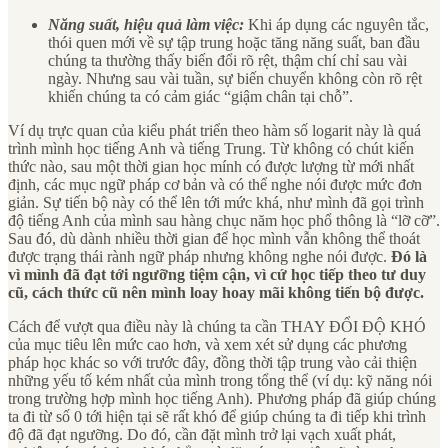
Năng suất, hiệu quả làm việc:
Khi áp dụng các nguyên tắc,
thói quen mới về sự tập trung hoặc tăng năng suất, ban đầu
chúng ta thường thấy biến đổi rõ rệt, thậm chí chỉ sau vài
ngày. Nhưng sau vài tuần, sự biến chuyển không còn rõ rệt
khiến chúng ta có cảm giác “giậm chân tại chỗ”.
Ví dụ trực quan của kiểu phát triển theo hàm số logarit này là quá
trình mình học tiếng Anh và tiếng Trung. Từ không có chút kiến
thức nào, sau một thời gian học mính có được lượng từ mới nhất
định, các mục ngữ pháp cơ bản và có thể nghe nói được mức đơn
giản. Sự tiến bộ này có thể lên tới mức khá, như mình đã gọi trình
độ tiếng Anh của mình sau hàng chục năm học phổ thông là “lỡ cỡ”.
Sau đó, dù dành nhiều thời gian để học mình vẫn không thể thoát
được trạng thái rành ngữ pháp nhưng không nghe nói được.
Đó là
vì mình đã đạt tới ngưỡng tiệm cận, vì cứ học tiếp theo tư duy
cũ, cách thức cũ nên mình loay hoay mãi không tiến bộ được.
Cách để vượt qua điều này là chúng ta cần THAY ĐỔI ĐỘ KHÓ
của mục tiêu lên mức cao hơn, và xem xét sử dụng các phương
pháp học khác so với trước đây, đồng thời tập trung vào cải thiện
những yếu tố kém nhất của mình trong tổng thể (ví dụ: kỹ năng nói
trong trường hợp mình học tiếng Anh). Phương pháp đã giúp chúng
ta đi từ số 0 tới hiện tại sẽ rất khó để giúp chúng ta đi tiếp khi trình
độ đã đạt ngưỡng. Do đó, cần đặt mình trở lại vạch xuất phát,