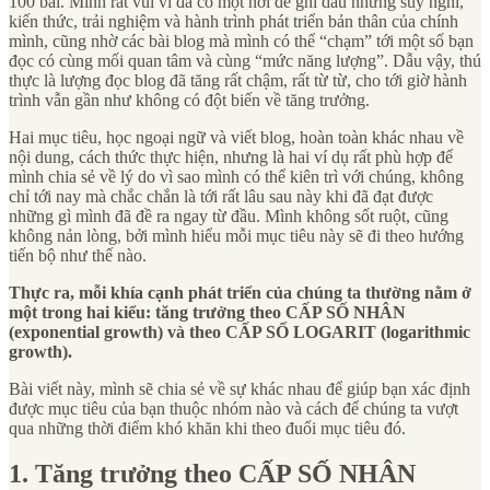
100 bài. Mình rất vui vì đã có một nơi để ghi dấu những suy nghĩ,
kiến thức, trải nghiệm và hành trình phát triển bản thân của chính
mình, cũng nhờ các bài blog mà mình có thể “chạm” tới một số bạn
đọc có cùng mối quan tâm và cùng “mức năng lượng”. Dẫu vậy, thú
thực là lượng đọc blog đã tăng rất chậm, rất từ từ, cho tới giờ hành
trình vẫn gần như không có đột biến về tăng trưởng.
Hai mục tiêu, học ngoại ngữ và viết blog, hoàn toàn khác nhau về
nội dung, cách thức thực hiện, nhưng là hai ví dụ rất phù hợp để
mình chia sẻ về lý do vì sao mình có thể kiên trì với chúng, không
chỉ tới nay mà chắc chắn là tới rất lâu sau này khi đã đạt được
những gì mình đã đề ra ngay từ đầu. Mình không sốt ruột, cũng
không nản lòng, bởi mình hiểu mỗi mục tiêu này sẽ đi theo hướng
tiến bộ như thế nào.
Thực ra, mỗi khía cạnh phát triển của chúng ta thường nằm ở
một trong hai kiểu: tăng trưởng theo CẤP SỐ NHÂN
(exponential growth) và theo CẤP SỐ LOGARIT (logarithmic
growth).
Bài viết này, mình sẽ chia sẻ về sự khác nhau để giúp bạn xác định
được mục tiêu của bạn thuộc nhóm nào và cách để chúng ta vượt
qua những thời điểm khó khăn khi theo đuổi mục tiêu đó.
1. Tăng trưởng theo CẤP SỐ NHÂN