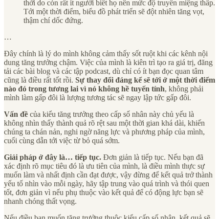
thời do còn rất ít người biết họ nên mức độ truyền miệng thấp.
Tới một thời điểm, biểu đồ phát triển sẽ đột nhiên tăng vọt,
thậm chí dốc đứng.
…
Đây chính là lý do mình không cảm thấy sốt ruột khi các kênh nội
dung tăng trưởng chậm. Việc của mình là kiên trì tạo ra giá trị, đăng
tải các bài blog và các tập podcast, dù chỉ có ít bạn đọc quan tâm
cũng là điều rất tốt rồi.
Sự thay đổi đáng kể sẽ tới ở một thời điểm
nào đó trong tương lai vì nó không hề tuyến tính
, không phải
mình làm gấp đôi là lượng tương tác sẽ ngay lập tức gấp đôi.
Vấn đề
của kiểu tăng trưởng theo cấp số nhân này chủ yếu là
không nhìn thấy thành quả rõ rệt sau một thời gian khá dài, khiến
chúng ta chán nản, nghi ngờ năng lực và phương pháp của mình,
cuối cùng dẫn tới việc từ bỏ quá sớm.
Giải pháp ở đây là… tiếp tục.
Đơn giản là tiếp tục. Nếu bạn đã
xác định rõ mục tiêu đó là ưu tiên của mình, là điều mình thực sự
muốn làm và nhất định cần đạt được, vậy đừng để kết quả trở thành
yếu tố nhìn vào mỗi ngày, hãy tập trung vào quá trình và thói quen
tốt, đơn giản vì nếu phụ thuộc vào kết quả để có động lực bạn sẽ
nhanh chóng thất vọng.
Nếu điều bạn muốn tăng trưởng thuộc kiểu cấp số nhân, kết quả sẽ