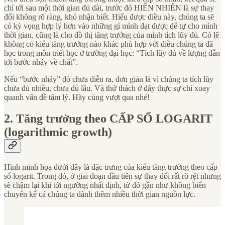
chỉ tới sau một thời gian đủ dài, trước đó HIỂN NHIÊN là sự thay
đổi không rõ ràng, khó nhận biết. Hiểu được điều này, chúng ta sẽ
có kỳ vọng hợp lý hơn vào những gì mình đạt được để tự cho mình
thời gian, cũng là cho đồ thị tăng trưởng của mình tích lũy đủ. Có lẽ
không có kiểu tăng trưởng nào khác phù hợp với điều chúng ta đã
học trong môn triết học ở trường đại học: “Tích lũy đủ về lượng dẫn
tới bước nhảy về chất”.
Nếu “bước nhảy” đó chưa diễn ra, đơn giản là vì chúng ta tích lũy
chưa đủ nhiều, chưa đủ lâu. Và thử thách ở đây thực sự chỉ xoay
quanh vấn đề tâm lý. Hãy cùng vượt qua nhé!
2. Tăng trưởng theo CẤP SỐ LOGARIT
(logarithmic growth)
Hình minh họa dưới đây là đặc trưng của kiểu tăng trường theo cấp
số logarit. Trong đó, ở giai đoạn đầu tiên sự thay đổi rất rõ rệt nhưng
sẽ chậm lại khi tới ngưỡng nhất định, từ đó gần như không biến
chuyển kể cả chúng ta dành thêm nhiều thời gian nguồn lực.