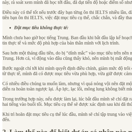
này, rà soát xem mình đã học tới đâu, đã đạt tiến độ hoặc điểm số
Điều này có thể tốt nếu trước đây bạn từng ôn thi IELTS nhiều lần, đ
tiên bạn ôn thi IELTS, việc đặt mục tiêu cụ thể, chắc chắn, và đầy th
Đặt mục tiêu không thực tế:
Mình chưa bao giờ học tiếng Trung. Ban đầu khi bắt đầu lập kế hoạch,
tin thực tế và mức độ phù hợp của bản thân mình với lịch trình.
Sau hơn một tháng đầu tiên, do bị “dính mắc” vào mục tiêu trên nên m
Trung. Hơn cả, vì động vào đâu cũng thấy khó, nên mình bị mất động 
Bước ngoặt chỉ tới khi mình quyết định điều chỉnh, giảm mức độ trôi 
từ thực tế, mình đã có được mục tiêu vừa phù hợp, vừa giữ được cảm h
Có nhiều điều chúng ta muốn làm, nhưng vì quá nóng vội nên đặt một
diễn ra hoàn toàn ngược lại. Áp lực, lạc lối, mông lung không biết mì
Trong trường hợp này, nếu được làm lại, lúc bắt đầu mình sẽ chỉ đặt 
hai tiếng vào buổi tối. Mục tiêu cụ thể sẽ được xác định sau khi đã t
Khi trì hoãn đặt mục tiêu cụ thể lúc đầu, mình sẽ chỉ tập trung vào việ
đến.