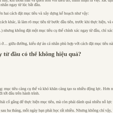
u này, khi thoải mái và quen hơn với điều đó, mình nhận ra việc xác đị
 nhân ngay từ lúc bắt đầu.
tên hai cách đặt mục tiêu và xây dựng kế hoạch như vậy:
ch khác, là làm rõ mục tiêu từ bước đầu tiên, trước khi thực hiện, và 
 nhưng không đặt một mục tiêu cụ thể chính xác ngay từ đầu, chỉ xác đ
đã ở… giữa đường, kiểu dự án cá nhân phù hợp với cách đặt mục tiêu nà
ay từ đầu có thể không hiệu quả?
g: mục tiêu càng cụ thể và khó khăn càng tạo ra nhiều động lực. Hơn nữ
 tới đâu trên hành trình.
phải cố gắng để thực hiện mục tiêu, mà còn phải dành quá nhiều nỗ lực 
0 sau ba tháng, mỗi ngày bạn phải học rất nhiều. Nhưng không chỉ vậy, 