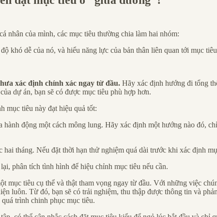
nên đặt mục tiêu ở “giữa đường”?
 cá nhân của mình, các mục tiêu thường chia làm hai nhóm:
 khó dễ của nó, và hiểu năng lực của bản thân liên quan tới mục tiêu
 chưa xác định chính xác ngay từ đầu.
Hãy xác định hướng đi tổng thể
ễ của dự án, bạn sẽ có được mục tiêu phù hợp hơn.
 mục tiêu này đạt hiệu quả tốt:
 hành động một cách mông lung. Hãy xác định một hướng nào đó, chỉ l
ặc hai tháng. Nếu đặt thời hạn thử nghiệm quá dài trước khi xác định mụ
lại, phân tích tình hình để hiệu chỉnh mục tiêu nếu cần.
một mục tiêu cụ thể và thật tham vọng ngay từ đầu. Với những việc chú
iện luôn. Từ đó, bạn sẽ có trải nghiệm, thu thập được thông tin và phả
 quá trình chinh phục mục tiêu.
ập, có thể cân nhắc cách đặt mục tiêu kiểu để ngỏ lúc bắt đầu và chỉ 