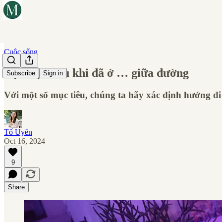
Cuộc sống
Đặt mục tiêu khi đã ở … giữa đường
Subscribe
Sign in
Với một số mục tiêu, chúng ta hãy xác định hướng đi 
Tố Uyên
Oct 16, 2024
9
Share