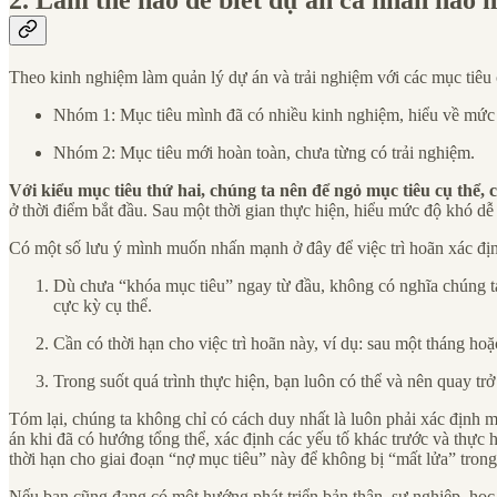
2. Làm thế nào để biết dự án cá nhân nào 
Theo kinh nghiệm làm quản lý dự án và trải nghiệm với các mục tiêu
Nhóm 1: Mục tiêu mình đã có nhiều kinh nghiệm, hiểu về mức độ
Nhóm 2: Mục tiêu mới hoàn toàn, chưa từng có trải nghiệm.
Với kiểu mục tiêu thứ hai, chúng ta nên để ngỏ mục tiêu cụ thể,
ở thời điểm bắt đầu. Sau một thời gian thực hiện, hiểu mức độ khó d
Có một số lưu ý mình muốn nhấn mạnh ở đây để việc trì hoãn xác định
Dù chưa “khóa mục tiêu” ngay từ đầu, không có nghĩa chúng ta
cực kỳ cụ thể.
Cần có thời hạn cho việc trì hoãn này, ví dụ: sau một tháng ho
Trong suốt quá trình thực hiện, bạn luôn có thể và nên quay trở 
Tóm lại, chúng ta không chỉ có cách duy nhất là luôn phải xác định 
án khi đã có hướng tổng thể, xác định các yếu tố khác trước và thực h
thời hạn cho giai đoạn “nợ mục tiêu” này để không bị “mất lửa” trong
Nếu bạn cũng đang có một hướng phát triển bản thân, sự nghiệp, học t