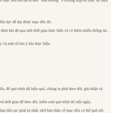
nh mục tiêu khi đã đi đến “nửa đường” ở trường hợp đó thực sự hiệu
dồn lực để đạt được mục tiêu đó.
ịnh khi đã qua một thời gian thực hiện và có thêm nhiều thông tin,
y và một số lưu ý khi thực hiện.
a, để quá trình đó hiệu quả, chúng ta phải theo dõi, ghi nhận và
và thời gian để theo dõi, kiểm soát quá trình đó mỗi ngày.
bạn liên tục phải tự nhắc nhở bản thân về mục tiêu có thể quá sức