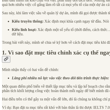
Ban đầu mình rất khó chịu với việc phải thay đổi đích đến. Nhưng sa
quả hơn nhiều việc cố gắng làm rõ tất cả mọi yếu tố của một dự án cá
Sau này, khi làm việc sâu về quản lý dự án, mình đã gọi được thành 
Kiểu truyền thống:
Xác định mọi khía cạnh ngay từ đầu. Nói cá
Kiểu linh hoạt:
Xác định một số yếu tố (thời điểm, cách thức…)
dữ liệu.
Trong bài viết này, mình sẽ chia sẻ kỹ hơn về cách đặt mục tiêu khi 
1. Vì sao đặt mục tiêu chính xác cụ thể ng
Mình nhận thấy có hai vấn đề chính:
Lãng phí nhiều nỗ lực vào việc theo dõi tiến trình thực hiện:
Một quan điểm phổ biến về thiết lập mục tiêu và lập kế hoạch cho rằn
phân tích khối lượng công việc hoàn thành mỗi ngày để biết mình đã đi
Hai điều trên có thể gây ra một vấn đề lớn, đó là chúng ta không chỉ 
Ví dụ: Bạn đặt ra mục tiêu rất khó với bản thân là thi được IELTS 7.