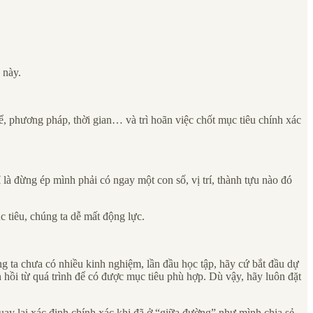
 này.
, phương pháp, thời gian… và trì hoãn việc chốt mục tiêu chính xác
à đừng ép mình phải có ngay một con số, vị trí, thành tựu nào đó
c tiêu, chúng ta dễ mất động lực.
ng ta chưa có nhiều kinh nghiệm, lần đầu học tập, hãy cứ bắt đầu dự
n hồi từ quá trình để có được mục tiêu phù hợp. Dù vậy, hãy luôn đặt
quay lại xác định chính xác khi đã ở “giữa đường” như mình chia sẻ