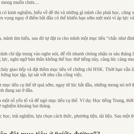
 như mong muốn chưa…
ã có kinh nghiệm, hiểu về đề thi và những gì mình cần phải học, cũng 
am vọng ngay ở điểm bắt đầu có thể khiến bạn sớm mệt mỏi vì áp lực và 
 mình tìm hiểu, sau đó tự đặt ra cho mình một mục tiêu “chắc như đinh
ình chỉ tập trung vào nghe nói, để rồi nhanh chóng nhận ra sáu tháng l
lực, nghi ngờ bản thân không thể học thứ tiếng này, càng lúc càng mu
chảy giao tiếp và đặt thêm mục tiêu về chứng chỉ HSK. Thời hạn vẫn là
ứng học tập, lại sát với nhu cầu công việc.
 mục tiêu cụ thể từ quá sớm, ngay từ lúc bắt đầu, những mong nó trở 
nh đang sai ở đâu.
ra một số yếu tố và để ngỏ mục tiêu cụ thể. Ví dụ: Học tiếng Trung, th
hử nghiệm khoảng hai tháng.
c học, trải nghiệm, lựa chọn cách thức, phương tiện, tài liệu. Sau một t